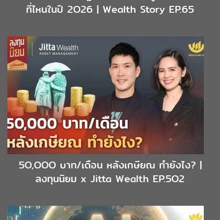
ที่ไหนในปี 2O26 | Wealth Story EP.65
5O,OOO บาท/เดือน หลังเกษียณ ทำยังไง? |
ลงทุนนิยม x Jitta Wealth EP.5O2