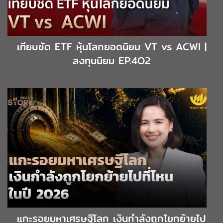
เทียบชัด ETF หุ้นโลกยอดนิยม VT vs ACWI |
ลงทุนนิยม EP.4O2
แกะรอยมหาเศรษฐีโลก เงินกำลังถูกโยกย้ายไป