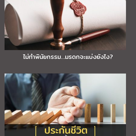
ไม่ทำพินัยกรรม…มรดกจะแบ่งยังไง?