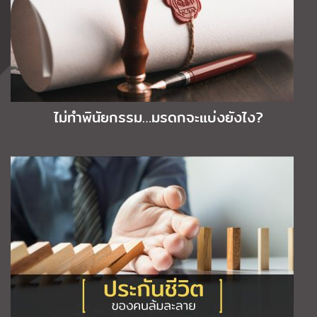
ไม่ทำพินัยกรรม…มรดกจะแบ่งยังไง?