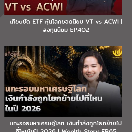
เทียบชัด ETF หุ้นโลกยอดนิยม VT vs ACWI |
ลงทุนนิยม EP.4O2
แกะรอยมหาเศรษฐีโลก เงินกำลังถูกโยกย้ายไป
ที่ไหนในปี 2O26 | Wealth Story EP.65