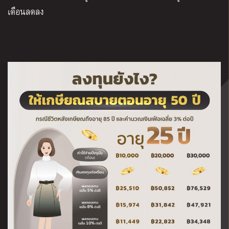
เดือนลดลง