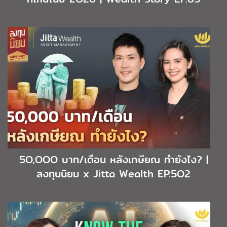
5O,OOO บาท/เดือน หลังเกษียณ ทำยังไง? |
ลงทุนนิยม x Jitta Wealth EP.5O2