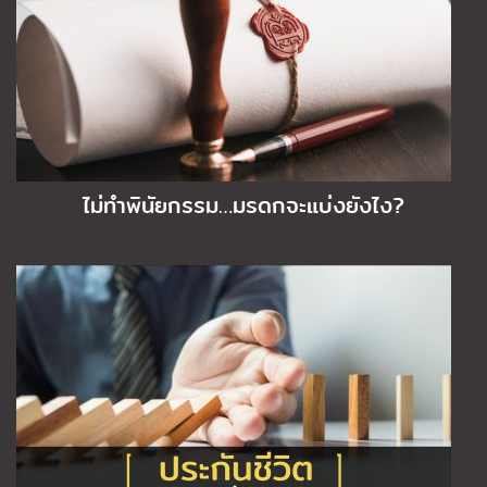
ไม่ทำพินัยกรรม…มรดกจะแบ่งยังไง?