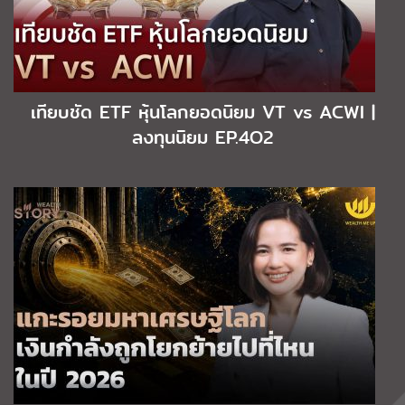
เทียบชัด ETF หุ้นโลกยอดนิยม VT vs ACWI |
ลงทุนนิยม EP.4O2