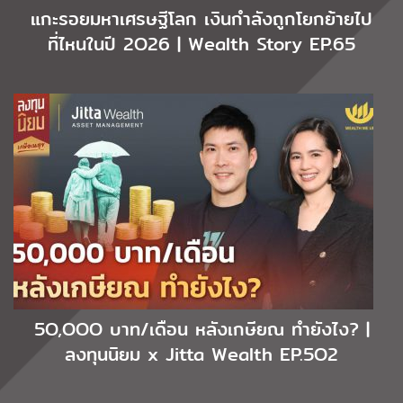
แกะรอยมหาเศรษฐีโลก เงินกำลังถูกโยกย้ายไป
ที่ไหนในปี 2O26 | Wealth Story EP.65
5O,OOO บาท/เดือน หลังเกษียณ ทำยังไง? |
ลงทุนนิยม x Jitta Wealth EP.5O2