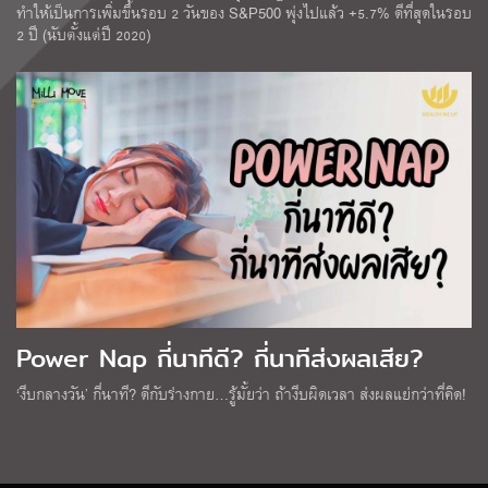
ทำให้เป็นการเพิ่มขึ้นรอบ 2 วันของ S&P500 พุ่งไปแล้ว +5.7% ดีที่สุดในรอบ
2 ปี (นับตั้งแต่ปี 2020)
Power Nap กี่นาทีดี? กี่นาทีส่งผลเสีย?
‘งีบกลางวัน’ กี่นาที? ดีกับร่างกาย…รู้มั้ยว่า ถ้างีบผิดเวลา ส่งผลแย่กว่าที่คิด!