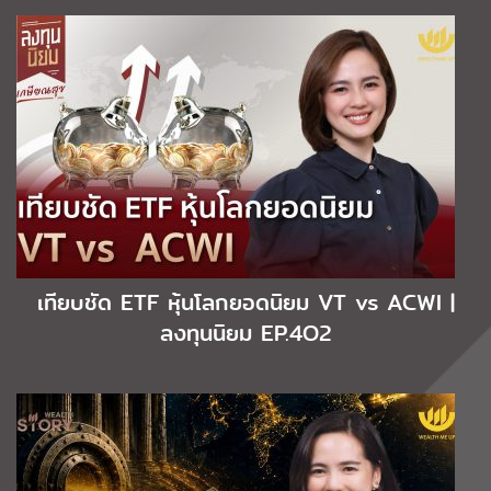
เทียบชัด ETF หุ้นโลกยอดนิยม VT vs ACWI |
ลงทุนนิยม EP.4O2