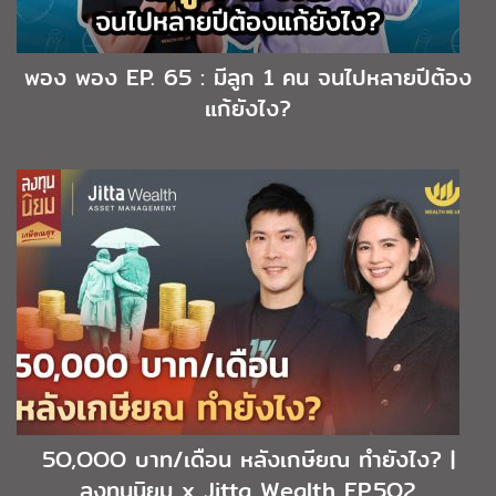
พอง พอง EP. 65 : มีลูก 1 คน จนไปหลายปีต้อง
แก้ยังไง?
5O,OOO บาท/เดือน หลังเกษียณ ทำยังไง? |
ลงทุนนิยม x Jitta Wealth EP.5O2