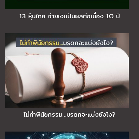
13 หุ้นไทย จ่ายเงินปันผลต่อเนื่อง 1O ปี
ไม่ทำพินัยกรรม…มรดกจะแบ่งยังไง?