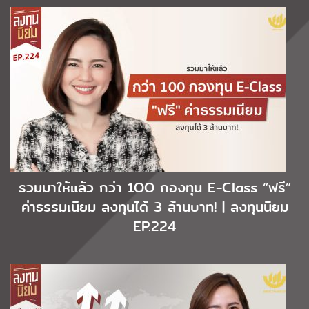
รวมมาให้แล้ว กว่า 1OO กองทุน E-Class “ฟรี”
ค่าธรรมเนียม ลงทุนได้ 3 ล้านบาท! | ลงทุนนิยม
EP.224