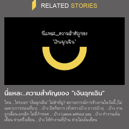
RELATED
STORIES
นี่แหละ...ความสำคัญของ "เงินฉุกเฉิน"
ไหน…ใครบอก “เงินฉุกเฉิน” ไม่สำคัญ? สถานการณ์การจ้างงานในวันนี้ (ไม่
เฉพาะการท่องเที่ยว) …บ้าง ปิดกิจการ (ชั่วคราวบ้าง ถาวรบ้าง) …บ้าง งาน
ถูกเลื่อน-ยกเลิก ไม่มีกำหนด …บ้าง Leave without pay…บ้าง ทำงานเต็ม
เดือน จ่ายครึ่งเดือน…บ้าง ให้ทำงานที่บ้าน จ่ายไม่เต็มเดือน