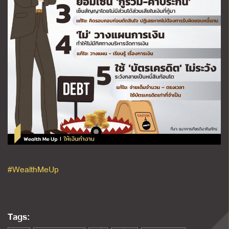
#WealthMeUp
Tags: