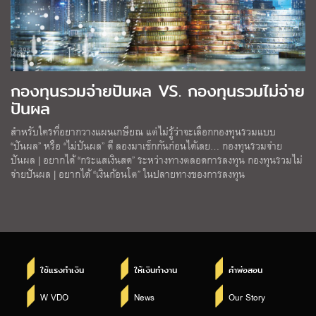
กองทุนรวมจ่ายปันผล VS. กองทุนรวมไม่จ่าย
ปันผล
สำหรับใครที่อยากวางแผนเกษียณ แต่ไม่รู้ว่าจะเลือกกองทุนรวมแบบ
“ปันผล” หรือ “ไม่ปันผล” ดี ลองมาเช็กกันก่อนได้เลย… กองทุนรวมจ่าย
ปันผล | อยากได้ “กระแสเงินสด” ระหว่างทางตลอดการลงทุน กองทุนรวมไม่
จ่ายปันผล | อยากได้ “เงินก้อนโต” ในปลายทางของการลงทุน
ใช้แรงทำเงิน
ให้เงินทำงาน
คำพ่อสอน
W VDO
News
Our Story