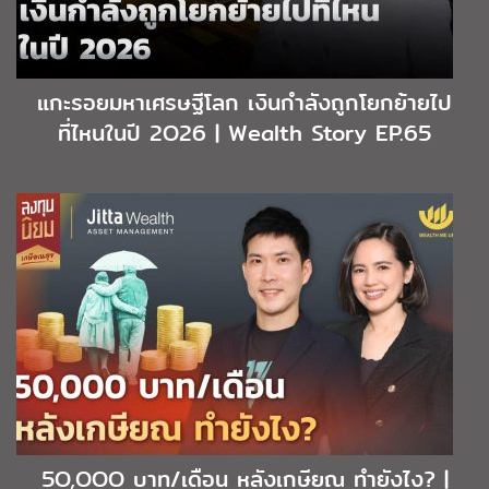
แกะรอยมหาเศรษฐีโลก เงินกำลังถูกโยกย้ายไป
ที่ไหนในปี 2O26 | Wealth Story EP.65
5O,OOO บาท/เดือน หลังเกษียณ ทำยังไง? |