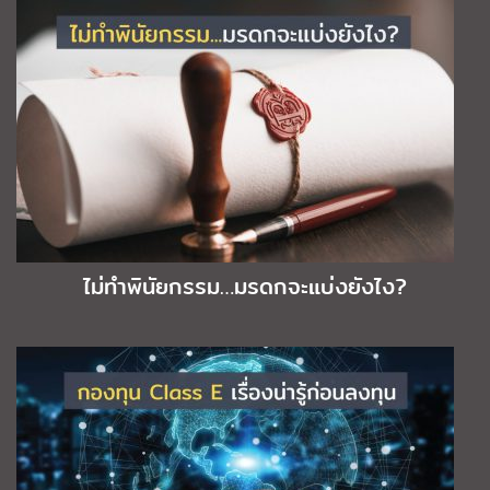
ไม่ทำพินัยกรรม…มรดกจะแบ่งยังไง?