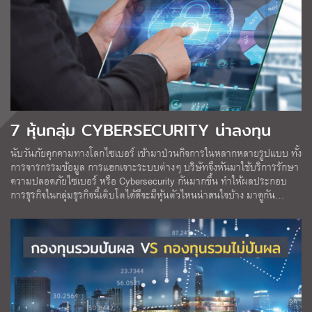
7 หุ้นกลุ่ม CYBERSECURITY น่าลงทุน
นับวันภัยคุกคามทางโลกไซเบอร์ เข้ามาป่วนกิจการในหลากหลายรูปแบบ ทั้ง
การจารกรรมข้อมูล การแฮกเจาะระบบต่างๆ บริษัทจึงหันมาใช้บริการรักษา
ความปลอดภัยไซเบอร์ หรือ Cybersecurity กันมากขึ้น ทำให้ผลประกอบ
การธุรกิจในกลุ่มธุรกิจนี้เติบโตได้ดีจะมีหุ้นตัวไหนน่าสนใจบ้าง มาดูกัน…