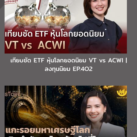
เทียบชัด ETF หุ้นโลกยอดนิยม VT vs ACWI |
ลงทุนนิยม EP.4O2