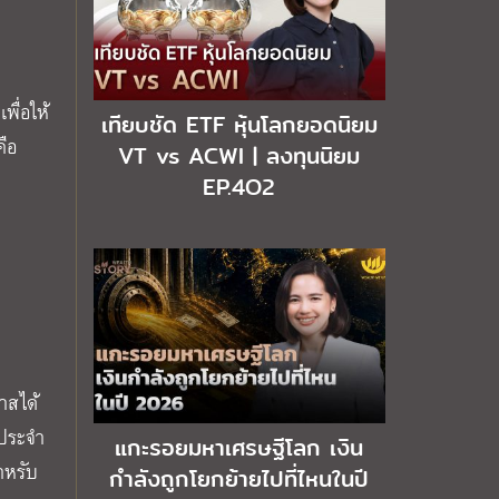
พื่อให้
เทียบชัด ETF หุ้นโลกยอดนิยม
คือ
VT vs ACWI | ลงทุนนิยม
EP.4O2
าสได้
นประจำ
แกะรอยมหาเศรษฐีโลก เงิน
ำหรับ
กำลังถูกโยกย้ายไปที่ไหนในปี