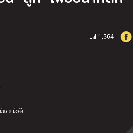
1,364
…
ก
่นคง-มั่งคั่ง