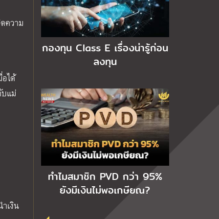
กิดความ
กองทุน Class E เรื่องน่ารู้ก่อน
ลงทุน
่อได้
ับแม่
ทำไมสมาชิก PVD กว่า 95%
ยังมีเงินไม่พอเกษียณ?
นำเงิน