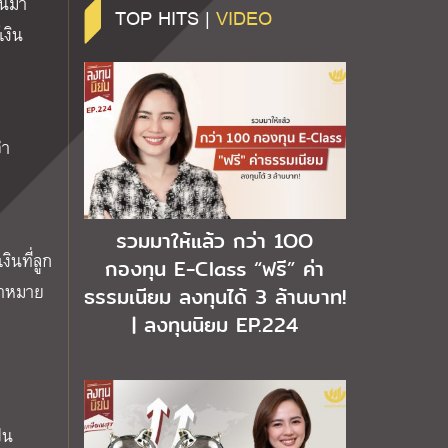
านมา
TOP HITS |
VIDEO
เงิน
จำ
รวมมาให้แล้ว กว่า 1OO
ินที่ลูก
กองทุน E-Class “ฟรี” ค่า
ป้าหมาย
ธรรมเนียม ลงทุนได้ 3 ล้านบาท!
| ลงทุนนิยม EP.224
ง
็น