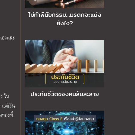
ไม่ทำพินัยกรรม…มรดกจะแบ่ง
ยังไง?
วเองและ
ประกันชีวิตของคนล้มละลาย
อง ใน
 แต่เงิน
อของที่