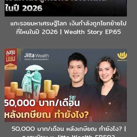
แกะรอยมหาเศรษฐีโลก เงินกำลังถูกโยกย้ายไป
ที่ไหนในปี 2O26 | Wealth Story EP.65
5O,OOO บาท/เดือน หลังเกษียณ ทำยังไง? |