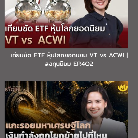
เทียบชัด ETF หุ้นโลกยอดนิยม VT vs ACWI |
ลงทุนนิยม EP.4O2