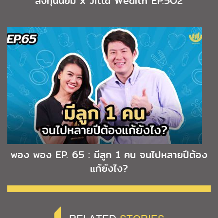
ลงทุนนิยม x Jitta Wealth EP.5O2
พอง พอง EP. 65 : มีลูก 1 คน จนไปหลายปีต้อง
แก้ยังไง?