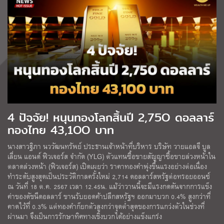
4 ปัจจัย! หนุนทองโลกสิ้นปี 2,75O ดอลลาร์
ทองไทย 43,1OO บาท
นางสาวฐิภา นววัฒนทรัพย์ ประธานเจ้าหน้าที่บริหาร บริษัท วายแอลจี บูล
เลี่ยน แอนด์ ฟิวเจอร์ส จำกัด (YLG) ตัวแทนซื้อขายสัญญาซื้อขายล่วงหน้าใน
ตลาดล่วงหน้า (ฟิวเจอร์ส) เปิดเผยว่า ราคาทองคำพุ่งขึ้นแรงอย่างต่อเนื่อง
ทำระดับสูงสุดเป็นประวัติกาลครั้งใหม่ 2,714 ดอลลาร์สหรัฐต่อทรอยออนซ์
ณ วันที่ 18 ต.ค. 2567 เวลา 12.45น. แม้ว่าวานนี้จะมีแรงกดดันจากการแข็ง
ค่าของดัชนีดอลลาร์ ขานรับยอดค้าปลีกสหรัฐฯ ออกมาบวก 0.4% สูงกว่าที่
คาดไว้ที่ 0.3% แต่ทองคำก็ยกตัวสูงกว่าจุดต่ำสุดของการแกว่งตัวในช่วงที่
ผ่านมา จึงเป็นการรักษาทิศทางเชิงบวกได้อย่างแข็งแกร่ง