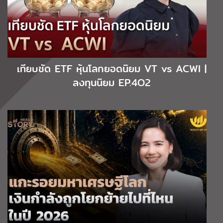
เทียบชัด ETF หุ้นโลกยอดนิยม VT vs ACWI |
ลงทุนนิยม EP.4O2