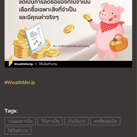
#WealthMeUp
Tags:
วางแผนการเงิน
วินัยการเงิน
เก็บเงินเก่ง
เทคนิคออมเงิน
ให้เงินทำงาน