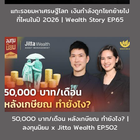
แกะรอยมหาเศรษฐีโลก เงินกำลังถูกโยกย้ายไป
ที่ไหนในปี 2O26 | Wealth Story EP.65
5O,OOO บาท/เดือน หลังเกษียณ ทำยังไง? |
ลงทุนนิยม x Jitta Wealth EP.5O2