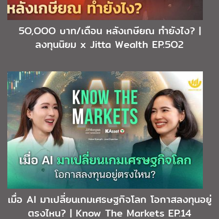
5O,OOO บาท/เดือน หลังเกษียณ ทำยังไง? |
ลงทุนนิยม x Jitta Wealth EP.5O2
เมื่อ AI มาเปลี่ยนเกมเศรษฐกิจโลก โอกาสลงทุนอยู่
ตรงไหน? | Know The Markets EP.14