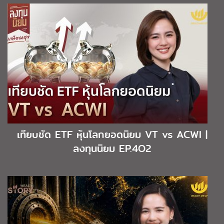
เทียบชัด ETF หุ้นโลกยอดนิยม VT vs ACWI |
ลงทุนนิยม EP.4O2