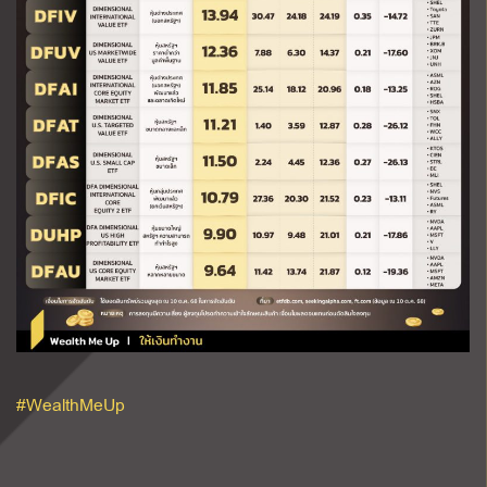
#WealthMeUp