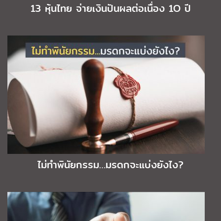
13 หุ้นไทย จ่ายเงินปันผลต่อเนื่อง 1O ปี
ไม่ทำพินัยกรรม…มรดกจะแบ่งยังไง?