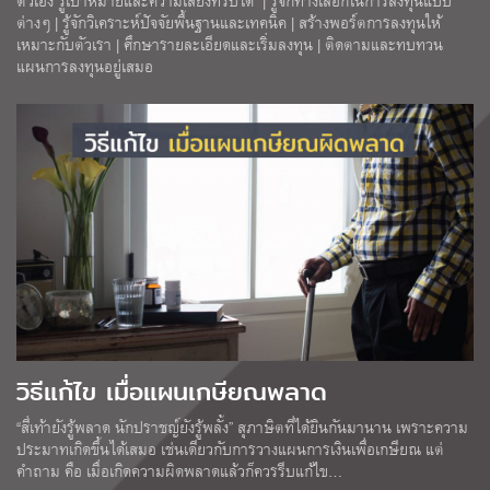
ตัวเอง รู้เป้าหมายและความเสี่ยงที่รับได้ | รู้จักทางเลือกในการลงทุนแบบ
ต่างๆ | รู้จักวิเคราะห์ปัจจัยพื้นฐานและเทคนิค | สร้างพอร์ตการลงทุนให้
เหมาะกับตัวเรา | ศึกษารายละเอียดและเริ่มลงทุน | ติดตามและทบทวน
แผนการลงทุนอยู่เสมอ
วิธีแก้ไข เมื่อแผนเกษียณพลาด
“สี่เท้ายังรู้พลาด นักปราชญ์ยังรู้พลั้ง” สุภาษิตที่ได้ยินกันมานาน เพราะความ
ประมาทเกิดขึ้นได้เสมอ เช่นเดียวกับการวางแผนการเงินเพื่อเกษียณ แต่
คำถาม คือ เมื่อเกิดความผิดพลาดแล้วก็ควรรีบแก้ไข…