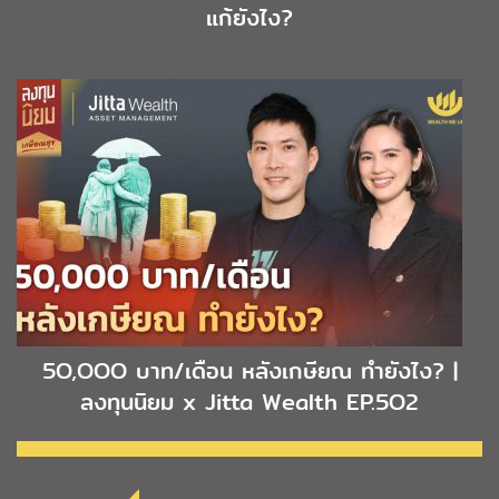
แก้ยังไง?
5O,OOO บาท/เดือน หลังเกษียณ ทำยังไง? |
ลงทุนนิยม x Jitta Wealth EP.5O2