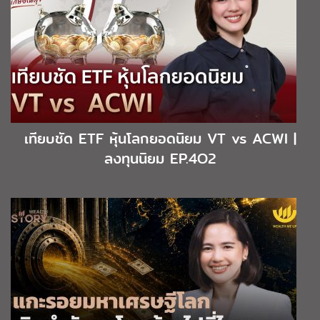
เทียบชัด ETF หุ้นโลกยอดนิยม VT vs ACWI |
ลงทุนนิยม EP.4O2