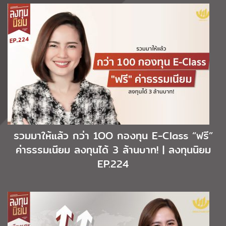
รวมมาให้แล้ว กว่า 1OO กองทุน E-Class “ฟรี”
ค่าธรรมเนียม ลงทุนได้ 3 ล้านบาท! | ลงทุนนิยม
EP.224