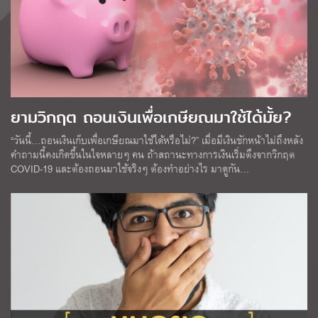
ยามวิกฤต ถอนเงินเพื่อเกษียณมาใช้ได้มั้ย?
“วันนี้…ถอนเงินเก็บเพื่อเกษียณมาใช้ได้หรือไม่?” เมื่อมีเงินชักหน้าไม่ถึงหลัง
คำถามนี้คงเกิดขึ้นในใจหลายๆ คน ถ้าสถานะทางการเงินเริ่มตึงจากวิกฤต
COVID-19 และต้องถอนมาใช้จริงๆ ต้องทำอย่างไร มาดูกัน…