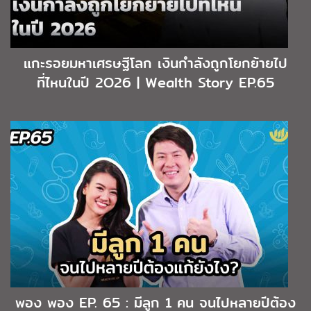
แกะรอยมหาเศรษฐีโลก เงินกำลังถูกโยกย้ายไป
ที่ไหนในปี 2O26 | Wealth Story EP.65
พอง พอง EP. 65 : มีลูก 1 คน จนไปหลายปีต้อง