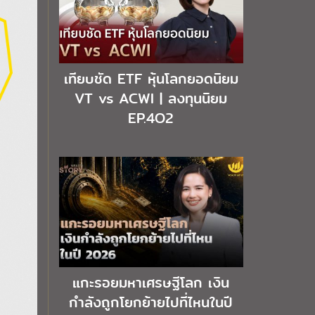
เทียบชัด ETF หุ้นโลกยอดนิยม
VT vs ACWI | ลงทุนนิยม
EP.4O2
แกะรอยมหาเศรษฐีโลก เงิน
กำลังถูกโยกย้ายไปที่ไหนในปี