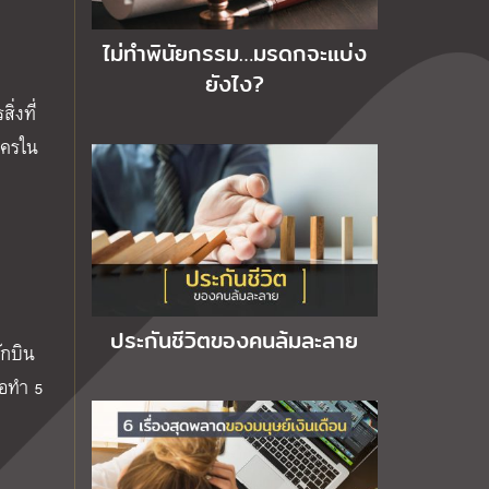
ไม่ทำพินัยกรรม…มรดกจะแบ่ง
ยังไง?
่งที่
ใครใน
ประกันชีวิตของคนล้มละลาย
ักบิน
ื่อทำ 5