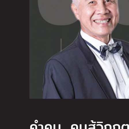
คำคม…คนสู้วิกฤ