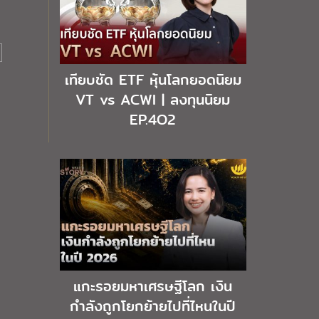
เทียบชัด ETF หุ้นโลกยอดนิยม
VT vs ACWI | ลงทุนนิยม
EP.4O2
แกะรอยมหาเศรษฐีโลก เงิน
กำลังถูกโยกย้ายไปที่ไหนในปี