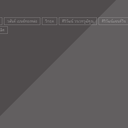
วสันต์ เบนซ์ทองหล่อ
วิกฤต
ศิริวัฒน์ วรเวทวุฒิคุณ
ศิริวัฒน์แซนด์วิช
ลิศ