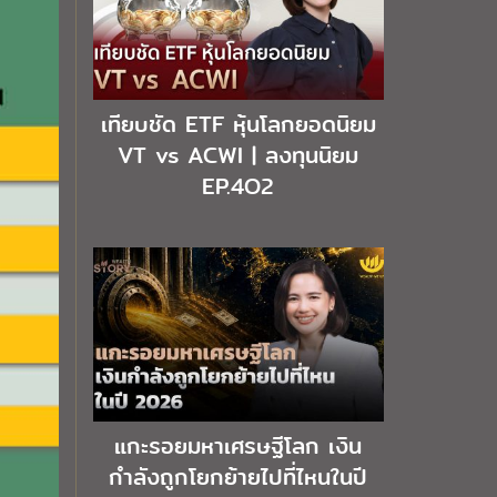
เทียบชัด ETF หุ้นโลกยอดนิยม
VT vs ACWI | ลงทุนนิยม
EP.4O2
แกะรอยมหาเศรษฐีโลก เงิน
กำลังถูกโยกย้ายไปที่ไหนในปี