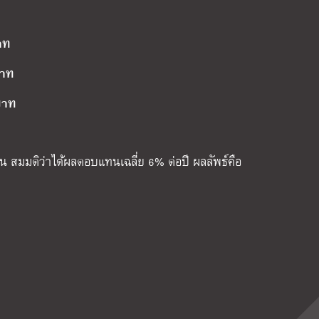
าท
บาท
บาท
น สมมติว่าได้ผลตอบแทนเฉลี่ย 6% ต่อปี ผลลัพธ์คือ