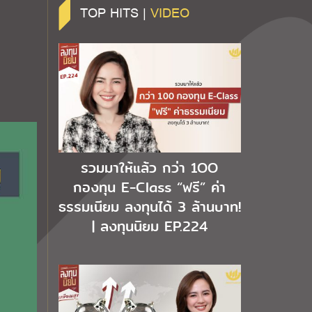
TOP HITS |
VIDEO
รวมมาให้แล้ว กว่า 1OO
กองทุน E-Class “ฟรี” ค่า
ธรรมเนียม ลงทุนได้ 3 ล้านบาท!
| ลงทุนนิยม EP.224