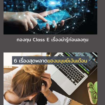
กองทุน Class E เรื่องน่ารู้ก่อนลงทุน