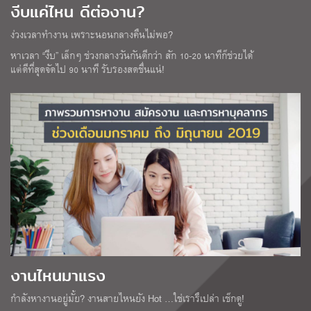
งีบแค่ไหน ดีต่องาน?
ง่วงเวลาทำงาน เพราะนอนกลางคืนไม่พอ?
หาเวลา “งีบ” เล็กๆ ช่วงกลางวันกันดีกว่า สัก 10-20 นาทีก็ช่วยได้
แต่ดีที่สุดจัดไป 90 นาที รับรองสดชื่นแน่!
งานไหนมาแรง
กำลังหางานอยู่มั้ย? งานสายไหนยัง Hot …ใช่เรารึเปล่า เช็กดู!