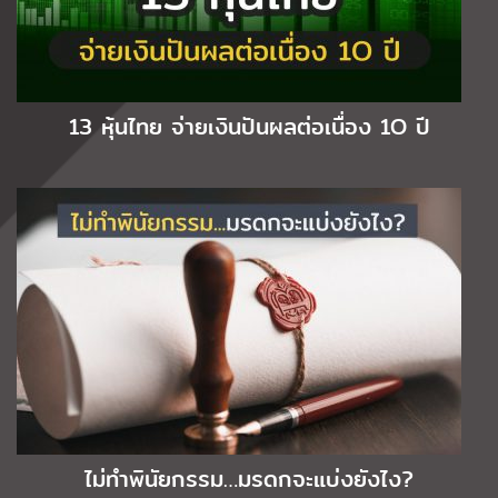
13 หุ้นไทย จ่ายเงินปันผลต่อเนื่อง 1O ปี
ไม่ทำพินัยกรรม…มรดกจะแบ่งยังไง?