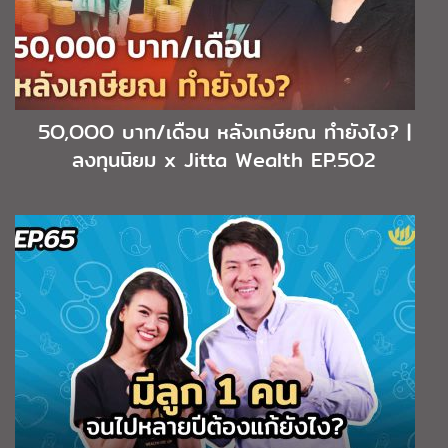
5O,OOO บาท/เดือน หลังเกษียณ ทำยังไง? |
ลงทุนนิยม x Jitta Wealth EP.5O2