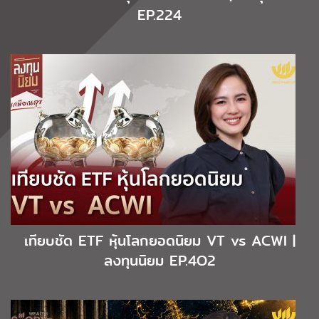
EP.224
เทียบชัด ETF หุ้นโลกยอดนิยม VT vs ACWI |
ลงทุนนิยม EP.4O2