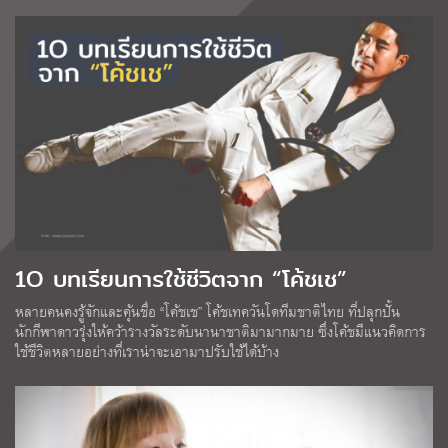
1O บทเรียนการใช้ชีวิตจาก “โค้ชเช”
หลายคนคงรู้จักและคุ้นชื่อ “โค้ชเช” โค้ชเทควันโดทีมชาติไทย ที่ปลุกปั้น
นักกีฬาดาวรุ่งให้คว้ารางวัลระดับนานาชาติมามากมาย ซึ่งโค้ชมีแนวคิดการ
ใช้ชีวิตหลายอย่างที่เราน่าจะเอามาปรับใช้ได้บ้าง