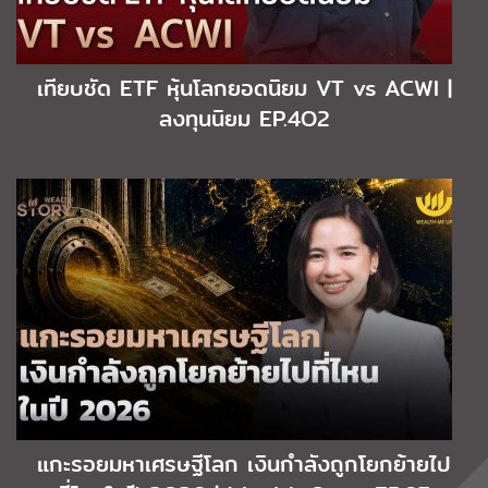
เทียบชัด ETF หุ้นโลกยอดนิยม VT vs ACWI |
ลงทุนนิยม EP.4O2
แกะรอยมหาเศรษฐีโลก เงินกำลังถูกโยกย้ายไป