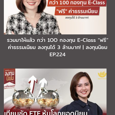
รวมมาให้แล้ว กว่า 1OO กองทุน E-Class “ฟรี”
ค่าธรรมเนียม ลงทุนได้ 3 ล้านบาท! | ลงทุนนิยม
EP.224