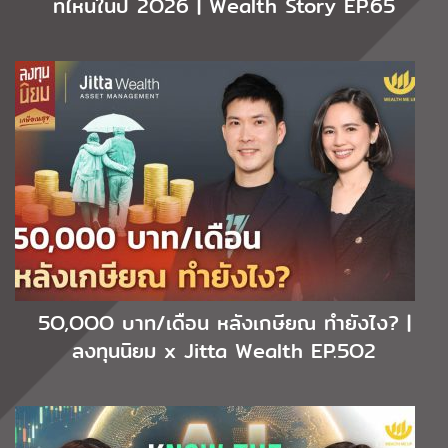
ที่ไหนในปี 2O26 | Wealth Story EP.65
5O,OOO บาท/เดือน หลังเกษียณ ทำยังไง? |
ลงทุนนิยม x Jitta Wealth EP.5O2