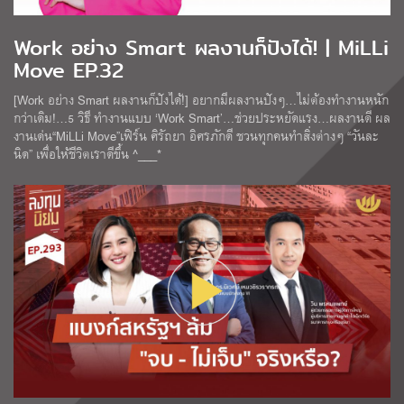
Work อย่าง Smart ผลงานก็ปังได้! | MiLLi
Move EP.32
[Work อย่าง Smart ผลงานก็ปังได้!] อยากมีผลงานปังๆ…ไม่ต้องทำงานหนัก
กว่าเดิม!…5 วิธี ทำงานแบบ ‘Work Smart’…ช่วยประหยัดแรง…ผลงานดี ผล
งานเด่น“MiLLi Move”เฟิร์น ศิรัถยา อิศรภักดี ชวนทุกคนทำสิ่งต่างๆ “วันละ
นิด” เพื่อให้ชีวิตเราดีขึ้น ^___*