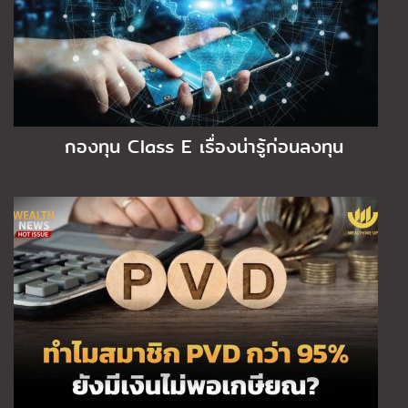
กองทุน Class E เรื่องน่ารู้ก่อนลงทุน