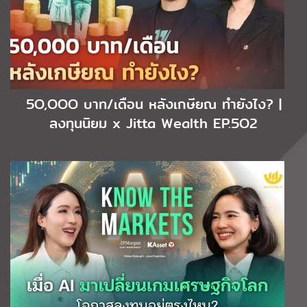
5O,OOO บาท/เดือน หลังเกษียณ ทำยังไง? |
ลงทุนนิยม x Jitta Wealth EP.5O2