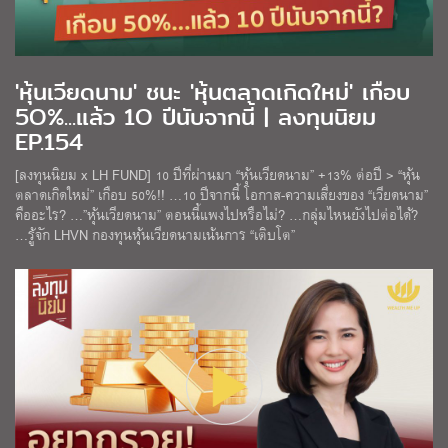
'หุ้นเวียดนาม' ชนะ 'หุ้นตลาดเกิดใหม่' เกือบ
5O%...แล้ว 1O ปีนับจากนี้ | ลงทุนนิยม
EP.154
[ลงทุนนิยม x LH FUND] 10 ปีที่ผ่านมา “หุ้นเวียดนาม” +13% ต่อปี > “หุ้น
ตลาดเกิดใหม่” เกือบ 50%!! …10 ปีจากนี้ โอกาส-ความเสี่ยงของ “เวียดนาม”
คืออะไร? …”หุ้นเวียดนาม” ตอนนี้แพงไปหรือไม่? …กลุ่มไหนยังไปต่อได้?
…รู้จัก LHVN กองทุนหุ้นเวียดนามเน้นการ “เติบโต”