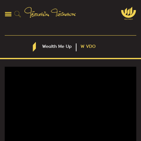
Wealth Me Up
W VDO