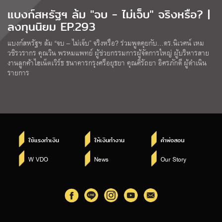
แบงก์สหรัฐฯ ล้ม "จบ - ไม่เจ็บ" จริงหรือ? |
ลงทุนนิยม EP.293
แบงก์สหรัฐฯ ล้ม “จบ – ไม่เจ็บ” จริงหรือ? ร่วมพูดคุยกับ…ดร.นิเวศน์ เหม
วชิรวรากร คุณวิน พรหมแพทย์ ผู้ช่วยกรรมการผู้จัดการใหญ่ ผู้บริหารสาย
งานลูกค้าไฮเน็ตเวิร์ธ ธนาคารกรุงศรีอยุธยา คุณศิรัถยา อิศรภักดี ผู้ดำเนิน
รายการ
ใช้แรงทำเงิน
ให้เงินทำงาน
คำพ่อสอน
W VDO
News
Our Story