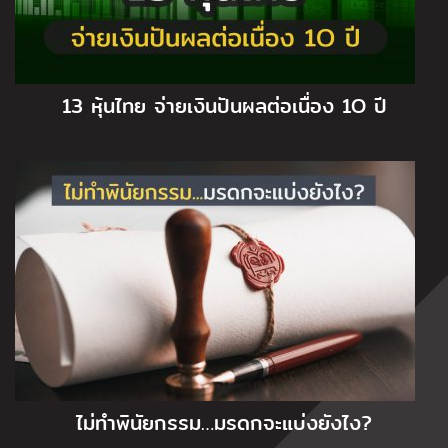
13 หุ้นไทย จ่ายเงินปันผลต่อเนื่อง 1O ปี
ไม่ทำพินัยกรรม…มรดกจะแบ่งยังไง?