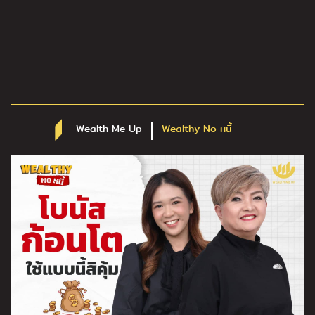
Wealth Me Up
Wealthy No หนี้