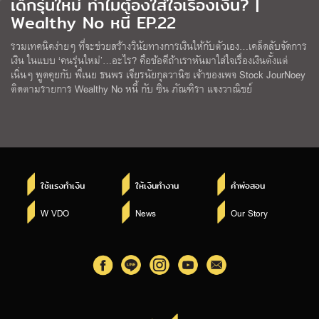
เด็กรุ่นใหม่ ทำไมต้องใส่ใจเรื่องเงิน? |
Wealthy No หนี้ EP.22
รวมเทคนิคง่ายๆ ที่จะช่วยสร้างวินัยทางการเงินให้กับตัวเอง…เคล็ดลับจัดการ
เงิน ในแบบ ‘คนรุ่นใหม่’…อะไร? คือข้อดีถ้าเราหันมาใส่ใจเรื่องเงินตั้งแต่
เนิ่นๆ พูดคุยกับ พี่เนย ธนพร เจียรนัยกุลวานิช เจ้าของเพจ Stock JourNoey
ติดตามรายการ Wealthy No หนี้ กับ ซิน ภัณฑิรา แจงวาณิชย์
ใช้แรงทำเงิน
ให้เงินทำงาน
คำพ่อสอน
W VDO
News
Our Story