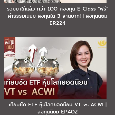
รวมมาให้แล้ว กว่า 1OO กองทุน E-Class “ฟรี”
ค่าธรรมเนียม ลงทุนได้ 3 ล้านบาท! | ลงทุนนิยม
EP.224
เทียบชัด ETF หุ้นโลกยอดนิยม VT vs ACWI |
ลงทุนนิยม EP.4O2