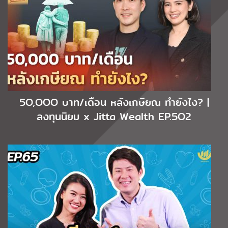
5O,OOO บาท/เดือน หลังเกษียณ ทำยังไง? |
ลงทุนนิยม x Jitta Wealth EP.5O2