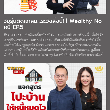
วัยรุ่นติดแกลม…ระวังสิ่งนี้! | Wealthy No
หนี้ EP.5
ชีวิต ‘ติดแกลม’ ทำเงินเกลี้ยงบัญชีได้?…คนรุ่นใหม่ยอม ‘เป็นหนี้’ เพื่อให้ตัว
เองดูดีในโซเชียล?…อยาก ‘ติดแกลม’ ด้วย แต่ก็มีเงินเก็บด้วย จะทำได้มั้ย
ต้องทำยังไง? พูดคุยกับ พี่แวว แววตา ปราชญ์เมธีกุล นักวางแผนการเงิน
CFP® และผู้ก่อตั้งบริษัทหลักทรัพย์นายหน้าซื้อขายหน่วยลงทุน ยูเนี่ยน
เว็ลธ์ จำกัด ติดตามรายการ Wealthy No หนี้ กับ ซิน ภัณฑิรา แจงวาณิชย์