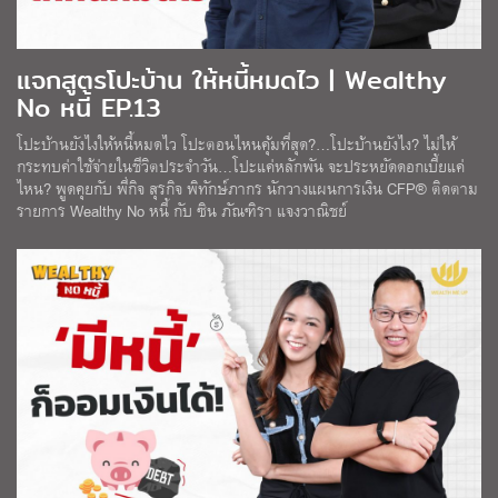
แจกสูตรโปะบ้าน ให้หนี้หมดไว | Wealthy
No หนี้ EP.13
โปะบ้านยังไงให้หนี้หมดไว โปะตอนไหนคุ้มที่สุด?…โปะบ้านยังไง? ไม่ให้
กระทบค่าใช้จ่ายในชีวิตประจำวัน…โปะแค่หลักพัน จะประหยัดดอกเบี้ยแค่
ไหน? พูดคุยกับ พี่กิจ สุรกิจ พิทักษ์ภากร นักวางแผนการเงิน CFP® ติดตาม
รายการ Wealthy No หนี้ กับ ซิน ภัณฑิรา แจงวาณิชย์