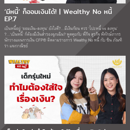
‘มีหนี้’ ก็ออมเงินได้! | Wealthy No หนี้
EP.7
เป็นหนี้อยู่ ‘ออมเงิน–ลงทุน’ ยังไงดี?…มีเงินก้อน ควร ‘โปะหนี้ vs ลงทุน’
?…‘เป็นหนี้’ ก็ต้องมีเงินสำรองฉุกเฉิน? พูดคุยกับ พี่กิจ สุรกิจ พิทักษ์ภากร
นักวางแผนการเงิน CFP® ติดตามรายการ Wealthy No หนี้ กับ ซิน ภัณฑิ
รา แจงวาณิชย์