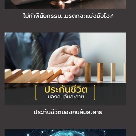
ไม่ทำพินัยกรรม…มรดกจะแบ่งยังไง?
ประกันชีวิตของคนล้มละลาย