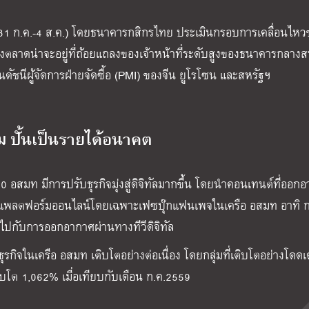
(31 ก.ค.-4 ส.ค.) โดยธนาคารกสิกรไทย ประเมินกรอบการเคลื่อนไหว
งตลาดน่าจะอยู่ที่ถ้อยแถลงของเจ้าหน้าที่ระดับสูงของธนาคารกลางส
ชนีผู้จัดการฝ่ายจัดซื้อ (PMI) ของจีน ยูโรโซน และสหรัฐฯ
ม ปั้นเป็นรายได้อนาคต
 อสมท มีการปรับธุรกิจมุ่งสู่ดิจิทัลมากขึ้น โดยนำคอนเทนต์ที่ออก
ัลบนแพลตฟอร์มออนไลน์โดยเฉพาะเฟซบุ๊กแฟนเพจในเครือ อสมท อาทิ 
ปกับการออกอากาศผ่านทางทีวีดิจิทัล
ธุรกิจในเครือ อสมท เติบโตอย่างต่อเนื่อง โดยกลุ่มที่เติบโตอย่างโดดเ
บโต 1,062% เมื่อเทียบกับเดือน ก.ค.2559