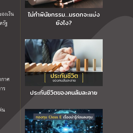
ของเงิน
ไม่ทำพินัยกรรม…มรดกจะแบ่ง
ยังไง?
หรัฐ
อากาศ
การ
ประกันชีวิตของคนล้มละลาย
ด่น