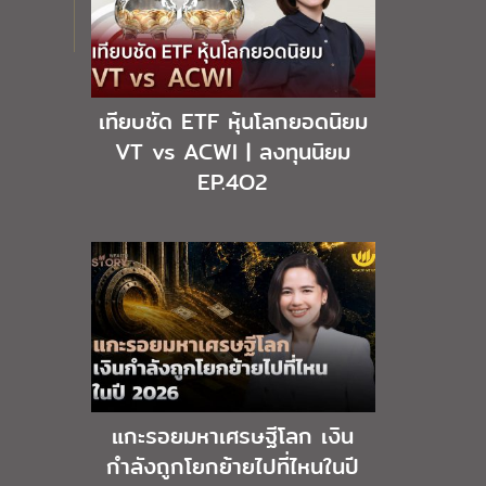
เทียบชัด ETF หุ้นโลกยอดนิยม
VT vs ACWI | ลงทุนนิยม
EP.4O2
แกะรอยมหาเศรษฐีโลก เงิน
กำลังถูกโยกย้ายไปที่ไหนในปี