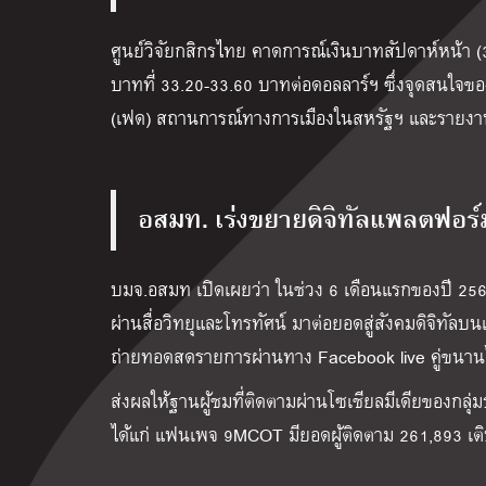
ศูนย์วิจัยกสิกรไทย คาดการณ์เงินบาทสัปดาห์หน้า 
บาทที่ 33.20-33.60 บาทต่อดอลลาร์ฯ ซึ่งจุดสนใจขอ
(เฟด) สถานการณ์ทางการเมืองในสหรัฐฯ และรายงานดั
อสมท. เร่งขยายดิจิทัลแพลตฟอร์
บมจ.อสมท เปิดเผยว่า ในช่วง 6 เดือนแรกของปี 2560
ผ่านสื่อวิทยุและโทรทัศน์ มาต่อยอดสู่สังคมดิจิท
ถ่ายทอดสดรายการผ่านทาง Facebook live คู่ขนานไ
ส่งผลให้ฐานผู้ชมที่ติดตามผ่านโซเชียลมีเดียของกลุ่ม
ได้แก่ แฟนเพจ 9MCOT มียอดผู้ติดตาม 261,893 เติ