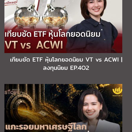
เทียบชัด ETF หุ้นโลกยอดนิยม VT vs ACWI |
ลงทุนนิยม EP.4O2