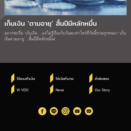
เก็บเงิน ‘ตามอายุ’ สิ้นปีมีหลักหมื่น
อยากจะเริ่ม ‘เก็บเงิน’…แต่ไม่รู้เริ่มเก็บวันละเท่าไหร่ดีวันนี้ชวนทุกคนมา ‘เก็บ
เงินตามอายุ’…สิ้นปีมีหลักหมื่น!
ใช้แรงทำเงิน
ให้เงินทำงาน
คำพ่อสอน
W VDO
News
Our Story