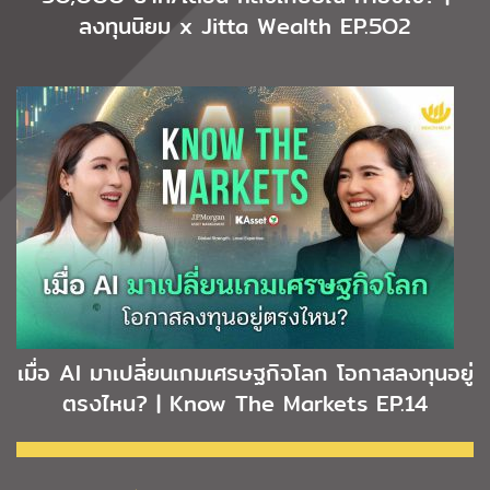
ลงทุนนิยม x Jitta Wealth EP.5O2
เมื่อ AI มาเปลี่ยนเกมเศรษฐกิจโลก โอกาสลงทุนอยู่
ตรงไหน? | Know The Markets EP.14