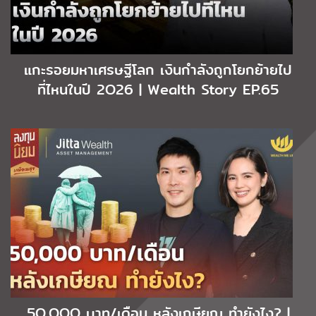
แกะรอยมหาเศรษฐีโลก เงินกำลังถูกโยกย้ายไป
ที่ไหนในปี 2O26 | Wealth Story EP.65
5O,OOO บาท/เดือน หลังเกษียณ ทำยังไง? |