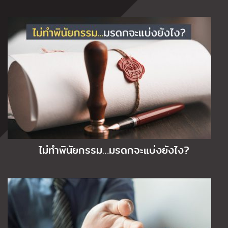
ไม่ทำพินัยกรรม…มรดกจะแบ่งยังไง?