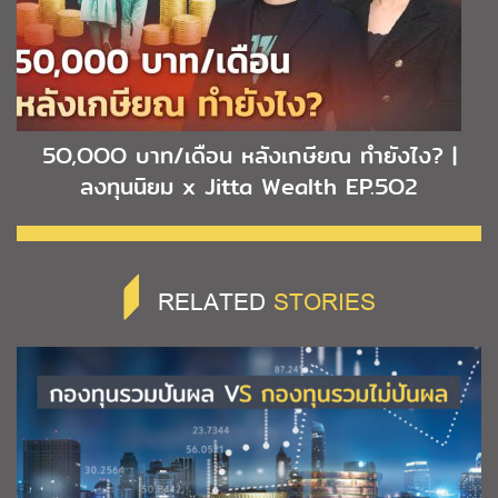
5O,OOO บาท/เดือน หลังเกษียณ ทำยังไง? |
ลงทุนนิยม x Jitta Wealth EP.5O2
RELATED
STORIES