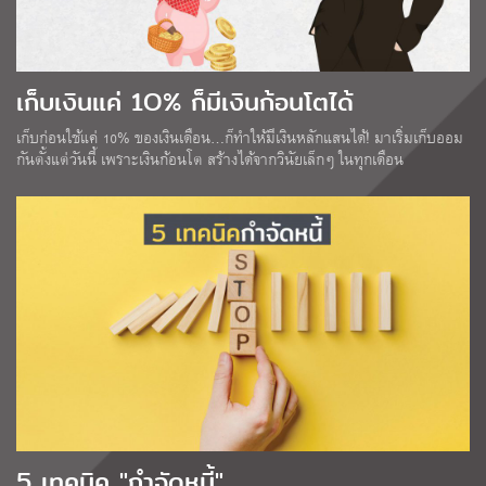
เก็บเงินแค่ 1O% ก็มีเงินก้อนโตได้
เก็บก่อนใช้แค่ 10% ของเงินเดือน…ก็ทำให้มีเงินหลักแสนได้! มาเริ่มเก็บออม
กันตั้งแต่วันนี้ เพราะเงินก้อนโต สร้างได้จากวินัยเล็กๆ ในทุกเดือน
5 เทคนิค "กำจัดหนี้"