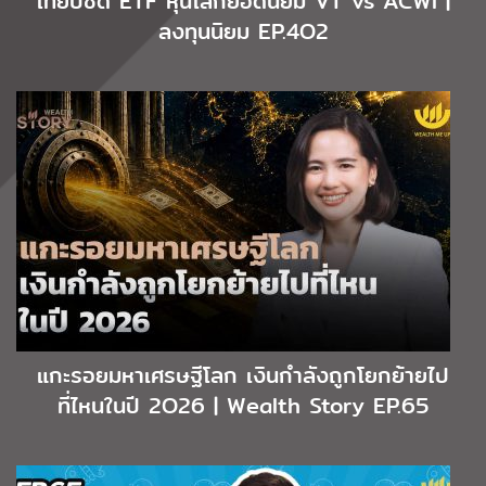
เทียบชัด ETF หุ้นโลกยอดนิยม VT vs ACWI |
ลงทุนนิยม EP.4O2
แกะรอยมหาเศรษฐีโลก เงินกำลังถูกโยกย้ายไป
ที่ไหนในปี 2O26 | Wealth Story EP.65