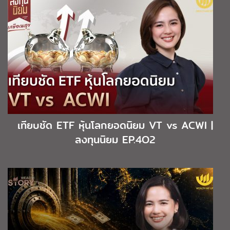
เทียบชัด ETF หุ้นโลกยอดนิยม VT vs ACWI |
ลงทุนนิยม EP.4O2