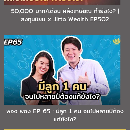
5O,OOO บาท/เดือน หลังเกษียณ ทำยังไง? |
ลงทุนนิยม x Jitta Wealth EP.5O2
พอง พอง EP. 65 : มีลูก 1 คน จนไปหลายปีต้อง
แก้ยังไง?