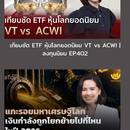
เทียบชัด ETF หุ้นโลกยอดนิยม VT vs ACWI |
ลงทุนนิยม EP.4O2