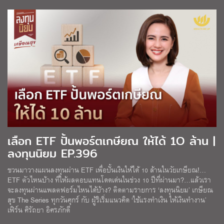
เลือก ETF ปั้นพอร์ตเกษียณ ให้ได้ 1O ล้าน |
ลงทุนนิยม EP.396
ชวนมาวางแผนลงทุนผ่าน ETF เพื่อปั้นเงินให้ได้ 10 ล้านในวัยเกษียณ!…
ETF ตัวไหนบ้าง ที่ให้ผลตอบแทนโดดเด่นในช่วง 10 ปีที่ผ่านมา?…แล้วเรา
จะลงทุนผ่านแพลตฟอร์มไหนได้บ้าง? ติดตามรายการ ‘ลงทุนนิยม’ เกษียณ
สุข The Series ทุกวันศุกร์ กับ ผู้ริเริ่มแนวคิด ‘ใช้แรงทำเงิน ให้เงินทำงาน’
เฟิร์น ศิรัถยา อิศรภักดี