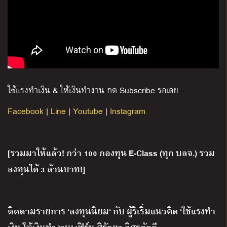
ใช้แรงทำเงิน
&
ให้เงินทำงาน กด
Subscribe
รอเลย
…
Facebook
|
Line
|
Youtube
|
Instagram
[
รวมมาให้แล้ว
!
กว่า
100
กองทุน
E-Class (
ทุก บลจ
.)
รวม
ลงทุนได้
3
ล้านบาท
!]
ติดตามรายการ
‘
ลงทุนนิยม
‘
กับ ผู้ริเริ่มแนวคิด
‘
ใช้แรงทำ
เงิน ให้เงินทำงาน
‘
เฟิร์น ศิรัถยา อิศรภักดี