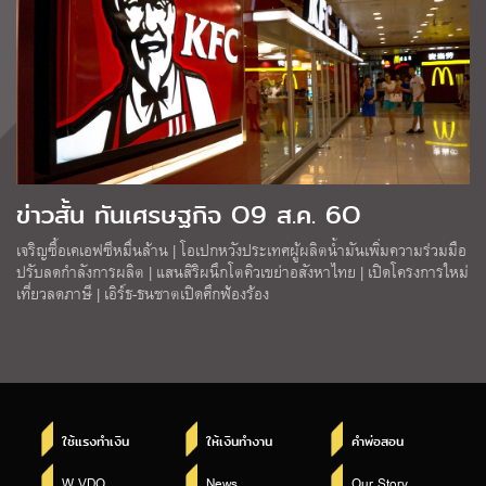
ข่าวสั้น ทันเศรษฐกิจ O9 ส.ค. 6O
เจริญซื้อเคเอฟซีหมื่นล้าน | โอเปกหวังประเทศผู้ผลิตน้ำมันเพิ่มความร่วมมือ
ปรับลดกำลังการผลิต | แสนสิริผนึกโตคิวเขย่าอสังหาไทย | เปิดโครงการใหม่
เที่ยวลดภาษี | เอิร์ธ-ธนชาตเปิดศึกฟ้องร้อง
ใช้แรงทำเงิน
ให้เงินทำงาน
คำพ่อสอน
W VDO
News
Our Story