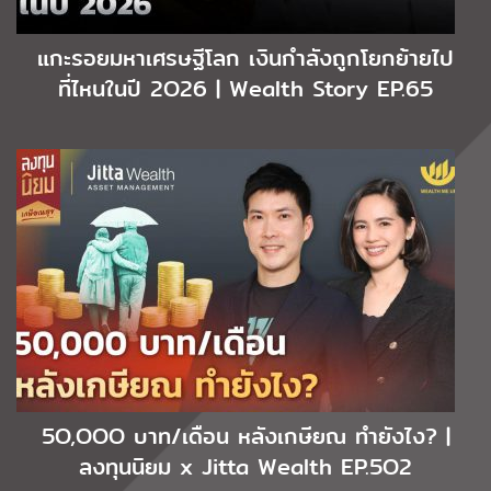
แกะรอยมหาเศรษฐีโลก เงินกำลังถูกโยกย้ายไป
ที่ไหนในปี 2O26 | Wealth Story EP.65
5O,OOO บาท/เดือน หลังเกษียณ ทำยังไง? |
ลงทุนนิยม x Jitta Wealth EP.5O2