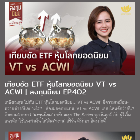
เทียบชัด ETF หุ้นโลกยอดนิยม VT vs
ACWI | ลงทุนนิยม EP.4O2
เกษียณสุข ไปกับ ETF หุ้นโลกยอดนิยม…‘VT vs ACWI’ มีความเหมือน-
ความต่างกันอย่างไร?…ส่องผลตอบแทน ‘VT vs ACWI’ แบบไหนดีกว่ากัน?
ติดตามรายการ ‘ลงทุนนิยม’ เกษียณสุข The Series ทุกวันศุกร์ กับ ผู้ริเริ่ม
แนวคิด ‘ใช้แรงทำเงิน ให้เงินทำงาน’ เฟิร์น ศิรัถยา อิศรภักดี