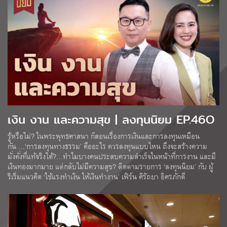
เงิน งาน และความสุข | ลงทุนนิยม EP.46O
รู้หรือไม่? ในพระพุทธศาสนา ก็สอนเรื่องการเงินและการลงทุนเหมือน
กัน …‘การลงทุนทางธรรม’ คืออะไร ควรลงทุนแบบไหน ถึงจะสร้างความ
มั่งคั่งที่แท้จริงได้?…ทำไมบางคนประสบความสำเร็จในหน้าที่การงาน และมี
เงินทองมากมาย แต่กลับไม่มีความสุข? ติดตามรายการ ‘ลงทุนนิยม’ กับ ผู้
ริเริ่มแนวคิด ‘ใช้แรงทำเงิน ให้เงินทำงาน’ เฟิร์น ศิรัถยา อิศรภักดี