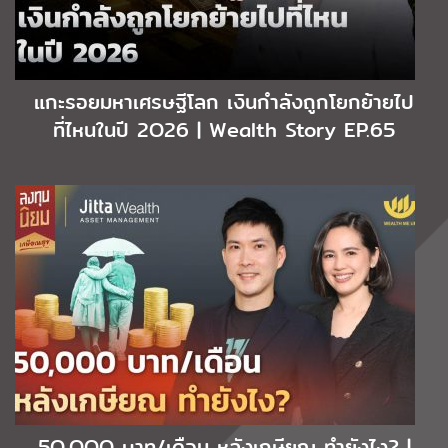
แกะรอยมหาเศรษฐีโลก เงินกำลังถูกโยกย้ายไป
ที่ไหนในปี 2O26 | Wealth Story EP.65
5O,OOO บาท/เดือน หลังเกษียณ ทำยังไง? |