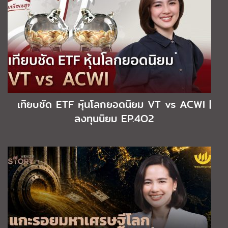
เทียบชัด ETF หุ้นโลกยอดนิยม VT vs ACWI |
ลงทุนนิยม EP.4O2