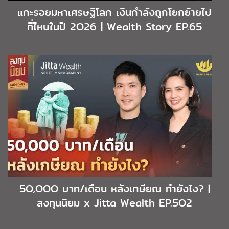
แกะรอยมหาเศรษฐีโลก เงินกำลังถูกโยกย้ายไป
ที่ไหนในปี 2O26 | Wealth Story EP.65
5O,OOO บาท/เดือน หลังเกษียณ ทำยังไง? |
ลงทุนนิยม x Jitta Wealth EP.5O2