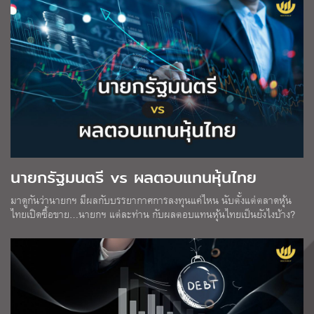
นายกรัฐมนตรี vs ผลตอบแทนหุ้นไทย
มาดูกันว่านายกฯ มีผลกับบรรยากาศการลงทุนแค่ไหน นับตั้งแต่ตลาดหุ้น
ไทยเปิดซื้อขาย…นายกฯ แต่ละท่าน กับผลตอบแทนหุ้นไทยเป็นยังไงบ้าง?