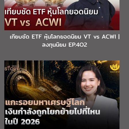
เทียบชัด ETF หุ้นโลกยอดนิยม VT vs ACWI |
ลงทุนนิยม EP.4O2