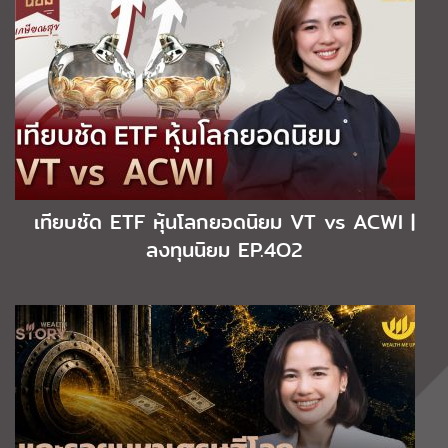
เทียบชัด ETF หุ้นโลกยอดนิยม VT vs ACWI |
ลงทุนนิยม EP.4O2