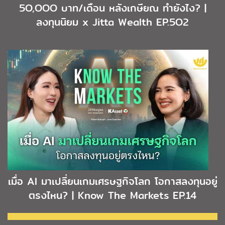
5O,OOO บาท/เดือน หลังเกษียณ ทำยังไง? |
ลงทุนนิยม x Jitta Wealth EP.5O2
เมื่อ AI มาเปลี่ยนเกมเศรษฐกิจโลก โอกาสลงทุนอยู่
ตรงไหน? | Know The Markets EP.14