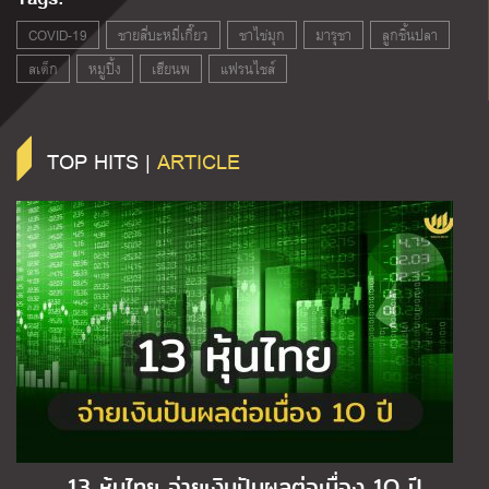
COVID-19
ชายสี่บะหมี่เกี๊ยว
ชาไข่มุก
มารุชา
ลูกชิ้นปลา
สเต็ก​
หมูปิ้ง
เฮียนพ
แฟรนไชส์
TOP HITS |
ARTICLE
13 หุ้นไทย จ่ายเงินปันผลต่อเนื่อง 1O ปี