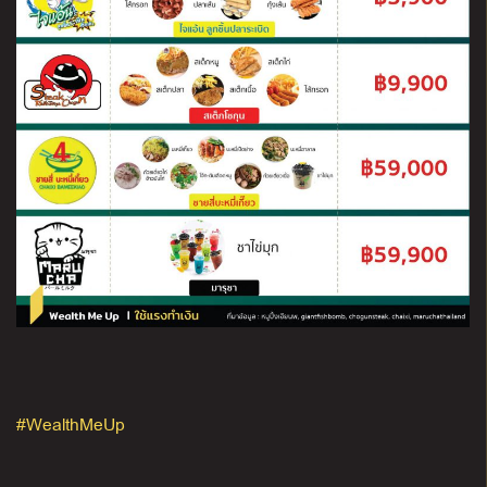
#WealthMeUp