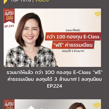
รวมมาให้แล้ว กว่า 1OO กองทุน E-Class “ฟรี”
ค่าธรรมเนียม ลงทุนได้ 3 ล้านบาท! | ลงทุนนิยม
EP.224