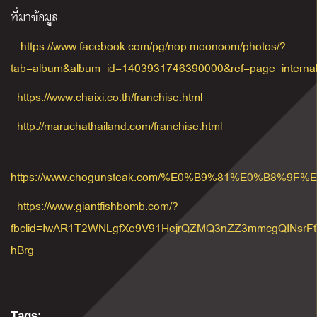
ที่มาข้อมูล :
–
https://www.facebook.com/pg/nop.moonoom/photos/?
tab=album&album_id=1403931746390000&ref=page_interna
–
https://www.chaixi.co.th/franchise.html
–
http://maruchathailand.com/franchise.html
–
https://www.chogunsteak.com/%E0%B9%81%E0%
–
https://www.giantfishbomb.com/?
fbclid=IwAR1T2WNLgfXe9V91HejrQZMQ3nZZ3mmcgQINsrFtT
hBrg
Tags: