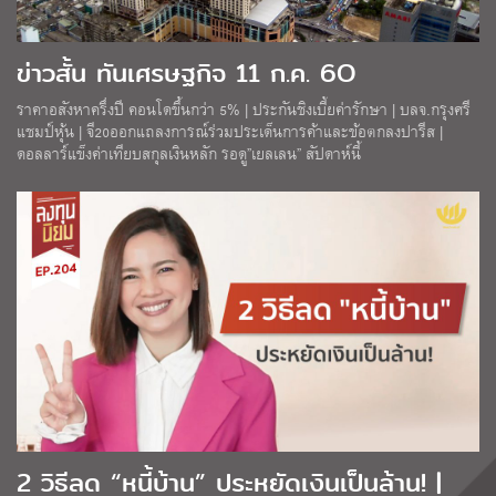
ข่าวสั้น ทันเศรษฐกิจ 11 ก.ค. 6O
ราคาอสังหาครึ่งปี คอนโดขึ้นกว่า 5% | ประกันชิงเบี้ยค่ารักษา | บลจ.กรุงศรี
แชมป์หุ้น | จี20ออกแถลงการณ์ร่วมประเด็นการค้าและข้อตกลงปารีส |
ดอลลาร์แข็งค่าเทียบสกุลเงินหลัก รอดู”เยลเลน” สัปดาห์นี้
2 วิธีลด “หนี้บ้าน” ประหยัดเงินเป็นล้าน! |