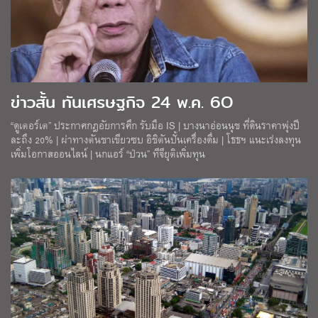
ข่าวสั้น ทันเศรษฐกิจ 24 พ.ค. 6O
“ดูเตอร์เต” ประกาศกฎอัยการศึก รับมือ IS | บางนาอ่อนนุช ที่ดินราคาพุ่งปี
ละถึง 20% | ผ่าทางตันชาเขียวซบ อิชิตันปั้นเครื่องดื่ม | โธธฯ แนะเร่งลงทุน
เพิ่มโอกาสออนไลน์ | นกแอร์ “ป่วน” ทีจียุติเพิ่มทุน