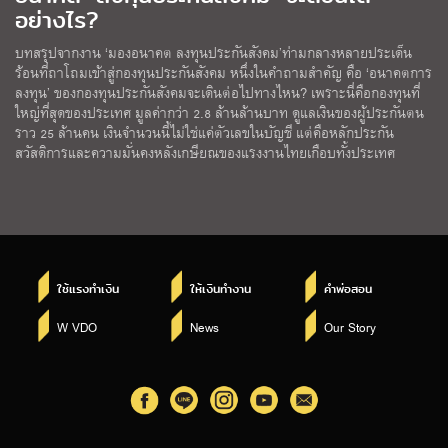
อย่างไร?
บทสรุปจากงาน ‘มองอนาคต ลงทุนประกันสังคม’ท่ามกลางหลายประเด็น
ร้อนที่ถาโถมเข้าสู่กองทุนประกันสังคม หนึ่งในคำถามสำคัญ คือ ‘อนาคตการ
ลงทุน’ ของกองทุนประกันสังคมจะเดินต่อไปทางไหน? เพราะนี่คือกองทุนที่
ใหญ่ที่สุดของประเทศ มูลค่ากว่า 2.8 ล้านล้านบาท ดูแลเงินของผู้ประกันตน
ราว 25 ล้านคน เงินจำนวนนี้ไม่ใช่แค่ตัวเลขในบัญชี แต่คือหลักประกัน
สวัสดิการและความมั่นคงหลังเกษียณของแรงงานไทยเกือบทั้งประเทศ
ใช้แรงทำเงิน
ให้เงินทำงาน
คำพ่อสอน
W VDO
News
Our Story