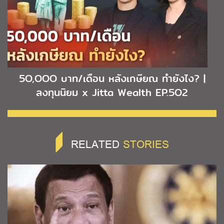
5O,OOO บาท/เดือน หลังเกษียณ ทำยังไง? |
ลงทุนนิยม x Jitta Wealth EP.5O2
RELATED
STORIES