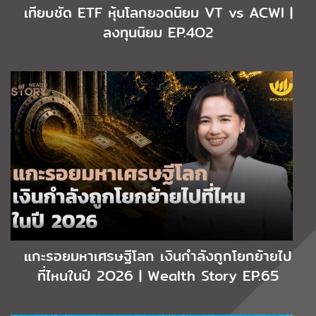
เทียบชัด ETF หุ้นโลกยอดนิยม VT vs ACWI |
ลงทุนนิยม EP.4O2
แกะรอยมหาเศรษฐีโลก เงินกำลังถูกโยกย้ายไป
ที่ไหนในปี 2O26 | Wealth Story EP.65