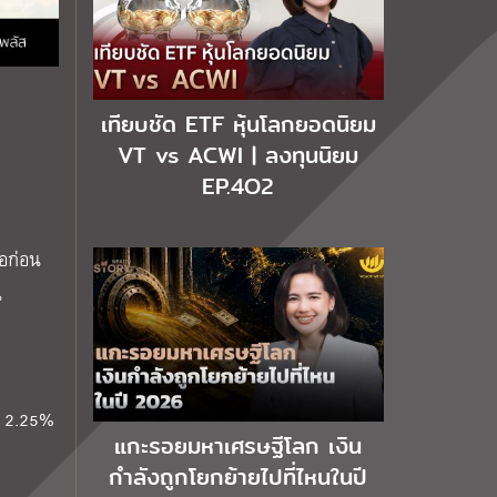
เทียบชัด ETF หุ้นโลกยอดนิยม
VT vs ACWI | ลงทุนนิยม
EP.4O2
้อก่อน
น
น 2.25%
แกะรอยมหาเศรษฐีโลก เงิน
กำลังถูกโยกย้ายไปที่ไหนในปี