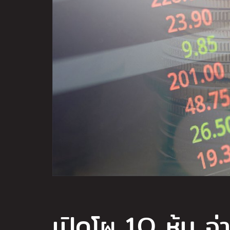
เปิดโผ 1O หุ้น จ