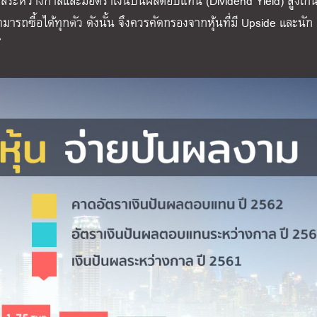
ันผลระหว่างกาลและมีอัตราเงินปันผลตอบแทน (Dividend Yield) สูงเก
มารถซื้อได้ทุกตัว ดังนั้น จึงควรคัดกรองจากหุ้นที่มี Upside และนัก