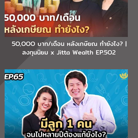
5O,OOO บาท/เดือน หลังเกษียณ ทำยังไง? |
ลงทุนนิยม x Jitta Wealth EP.5O2