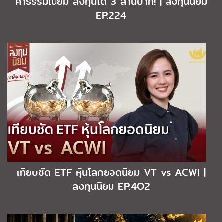
ค่าธรรมเนียม ลงทุนได้ 3 ล้านบาท! | ลงทุนนิยม
EP.224
เทียบชัด ETF หุ้นโลกยอดนิยม VT vs ACWI |
ลงทุนนิยม EP.4O2