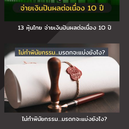
13 หุ้นไทย จ่ายเงินปันผลต่อเนื่อง 1O ปี
ไม่ทำพินัยกรรม…มรดกจะแบ่งยังไง?