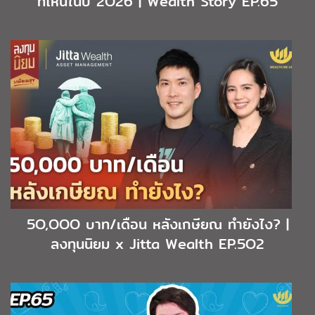
ที่ไหนในปี 2O26 | Wealth Story EP.65
5O,OOO บาท/เดือน หลังเกษียณ ทำยังไง? |
ลงทุนนิยม x Jitta Wealth EP.5O2