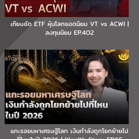
เทียบชัด ETF หุ้นโลกยอดนิยม VT vs ACWI |
ลงทุนนิยม EP.4O2
แกะรอยมหาเศรษฐีโลก เงินกำลังถูกโยกย้ายไป