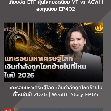
เทียบชัด ETF หุ้นโลกยอดนิยม VT vs ACWI |
ลงทุนนิยม EP.4O2
แกะรอยมหาเศรษฐีโลก เงินกำลังถูกโยกย้ายไป
ที่ไหนในปี 2O26 | Wealth Story EP.65