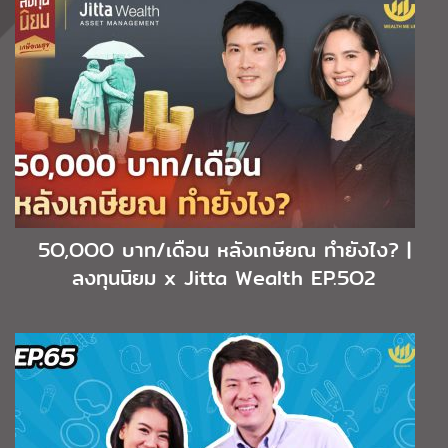
5O,OOO บาท/เดือน หลังเกษียณ ทำยังไง? |
ลงทุนนิยม x Jitta Wealth EP.5O2