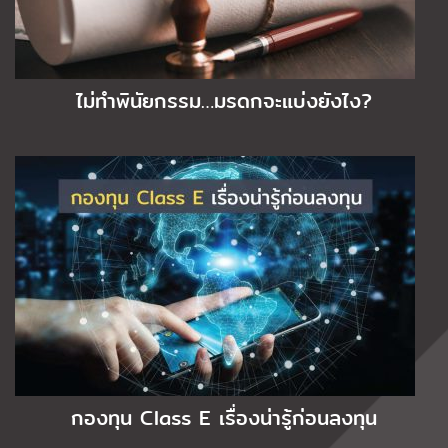
ไม่ทำพินัยกรรม…มรดกจะแบ่งยังไง?
กองทุน Class E เรื่องน่ารู้ก่อนลงทุน