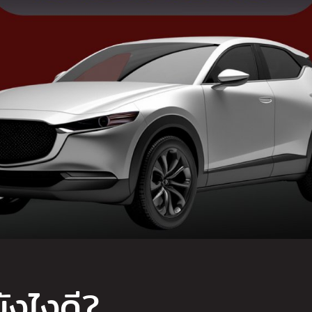
ังไงดี?