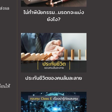
มส่งผล
ไม่ทำพินัยกรรม…มรดกจะแบ่ง
ยังไง?
ประกันชีวิตของคนล้มละลาย
ือนให้