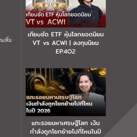
เทียบชัด ETF หุ้นโลกยอดนิยม
นเพิ่ม
VT vs ACWI | ลงทุนนิยม
EP.4O2
แกะรอยมหาเศรษฐีโลก เงิน
กำลังถูกโยกย้ายไปที่ไหนในปี