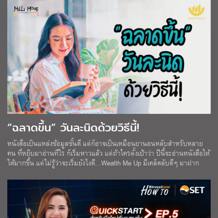
“ฉลาดขึ้น” วันละนิดด้วยวิธีนี้!
หนังสือเป็นแหล่งข้อมูลชั้นดี แต่ก็อาจเป็นเหมือนยานอนหลับสำหรับหลาย
คน ที่หยิบมาอ่านทีไร ก็เริ่มหาวแล้ว แต่ถ้าใครตั้งเป้าว่า ปีนี้จะอ่านหนังสือให้
ได้มากขึ้น แต่ไม่รู้ว่าจะเริ่มยังไงดี…Wealth Me Up มีเคล็ดลับดีๆ มาฝาก