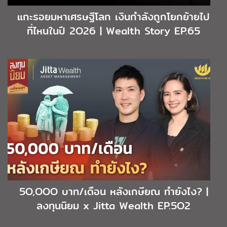
แกะรอยมหาเศรษฐีโลก เงินกำลังถูกโยกย้ายไป
ที่ไหนในปี 2O26 | Wealth Story EP.65
5O,OOO บาท/เดือน หลังเกษียณ ทำยังไง? |
ลงทุนนิยม x Jitta Wealth EP.5O2