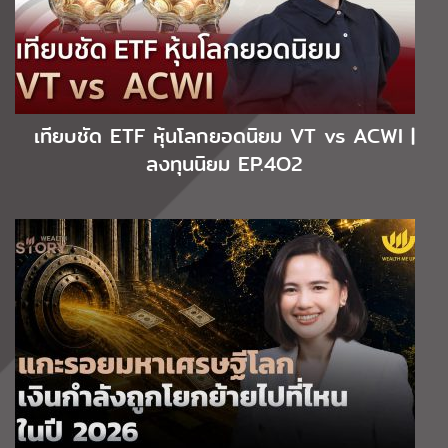
เทียบชัด ETF หุ้นโลกยอดนิยม VT vs ACWI |
ลงทุนนิยม EP.4O2