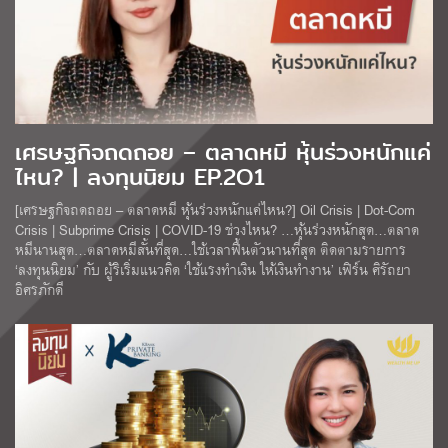
เศรษฐกิจถดถอย – ตลาดหมี หุ้นร่วงหนักแค่
ไหน? | ลงทุนนิยม EP.2O1
[เศรษฐกิจถดถอย – ตลาดหมี หุ้นร่วงหนักแค่ไหน?] Oil Crisis | Dot-Com
Crisis | Subprime Crisis | COVID-19 ช่วงไหน? …หุ้นร่วงหนักสุด…ตลาด
หมีนานสุด…ตลาดหมีสั้นที่สุด…ใช้เวลาฟื้นตัวนานที่สุด ติดตามรายการ
‘ลงทุนนิยม’ กับ ผู้ริเริ่มแนวคิด ‘ใช้แรงทำเงิน ให้เงินทำงาน’ เฟิร์น ศิรัถยา
อิศรภักดี