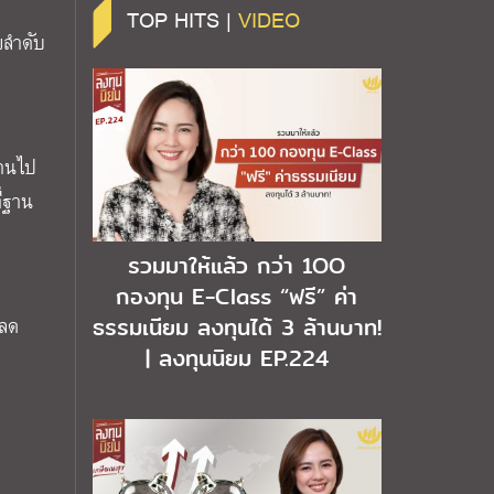
TOP HITS |
VIDEO
มลำดับ
่านไป
ี่ฐาน
รวมมาให้แล้ว กว่า 1OO
กองทุน E-Class “ฟรี” ค่า
ิลด
ธรรมเนียม ลงทุนได้ 3 ล้านบาท!
| ลงทุนนิยม EP.224