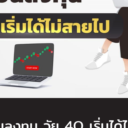
นลงทุน วัย 4O เริ่มได้ไ