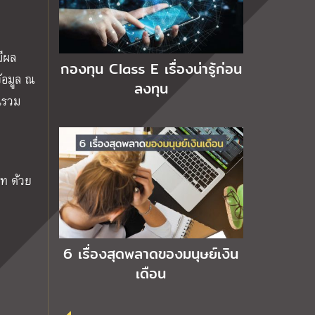
มีผล
กองทุน Class E เรื่องน่ารู้ก่อน
้อมูล ณ
ลงทุน
ุนรวม
าท ด้วย
6 เรื่องสุดพลาดของมนุษย์เงิน
เดือน