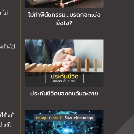
 ไม่
ไม่ทำพินัยกรรม…มรดกจะแบ่ง
ยังไง?
ูงเกินไป
ประกันชีวิตของคนล้มละลาย
ได้ แม้
ป แล้ว