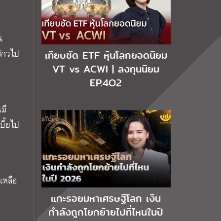
น
ล่าวไป
เทียบชัด ETF หุ้นโลกยอดนิยม
VT vs ACWI | ลงทุนนิยม
EP.4O2
มี
บี้ยไป
เหลือ
แกะรอยมหาเศรษฐีโลก เงิน
กำลังถูกโยกย้ายไปที่ไหนในปี