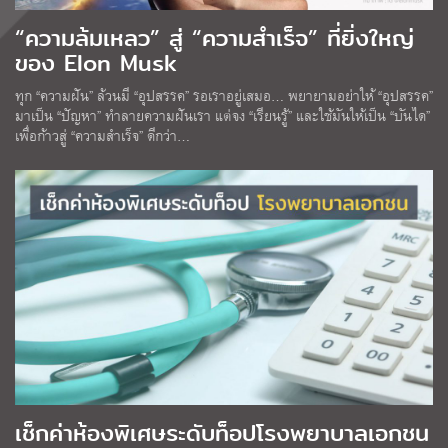
“ความล้มเหลว” สู่ “ความสำเร็จ” ที่ยิ่งใหญ่
ของ Elon Musk
ทุก “ความฝัน” ล้วนมี “อุปสรรค” รอเราอยู่เสมอ… พยายามอย่าให้ “อุปสรรค”
มาเป็น “ปัญหา” ทำลายความฝันเรา แต่จง “เรียนรู้” และใช้มันให้เป็น “บันได”
เพื่อก้าวสู่ “ความสำเร็จ” ดีกว่า…
เช็กค่าห้องพิเศษระดับท็อปโรงพยาบาลเอกชน