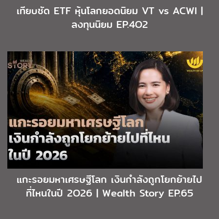
เทียบชัด ETF หุ้นโลกยอดนิยม VT vs ACWI |
ลงทุนนิยม EP.4O2
แกะรอยมหาเศรษฐีโลก เงินกำลังถูกโยกย้ายไป
ที่ไหนในปี 2O26 | Wealth Story EP.65