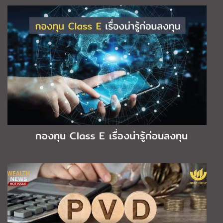
กองทุน Class E เรื่องน่ารู้ก่อนลงทุน