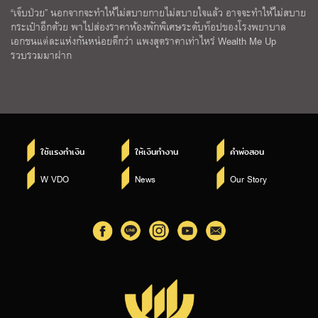
“เจ็บป่วย” นอกจากจะทำให้ไม่สบายกายไม่สบายใจแล้ว อาจจะทำให้ไม่สบาย
กระเป๋าอีกด้วย พาไปส่องราคาห้องพักพิเศษระดับท็อปของโรงพยาบาล
เอกชนแต่ละแห่งกันหน่อยดีกว่า แพงสุดราคาเท่าไหร่ Wealth Me Up
รวบรวมมาฝาก
ใช้แรงทำเงิน
ให้เงินทำงาน
คำพ่อสอน
W VDO
News
Our Story