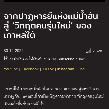
จากปาฏิหาริย์แห่งแม่น้ำฮัน
สู่ ‘วิกฤตคนรุ่นใหม่’ ของ
เกาหลีใต้
2,628
30-12-2025
ใช้แรงทำเงิน
&
ให้เงินทำงาน กด
Subscribe
รอเลย
…
Youtube
|
Facebook
|
TikTok
|
Instagram
|
Line
‘
เกาหลีใต้
’
ประเทศที่พลิกโฉมจากความยากจน สู่มหาอำนาจ
เศรษฐกิจ
…
แต่ตอนนี้กำลังเผชิญความท้าทาย
‘
วิกฤตคนรุ่นใหม่
’
เกิดอะไรขึ้นกับเกาหลีใต้
?