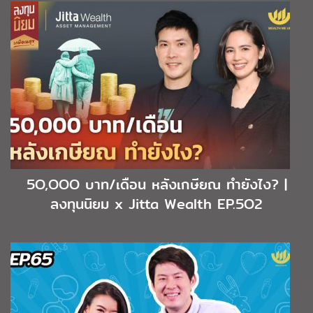
5O,OOO บาท/เดือน หลังเกษียณ ทำยังไง? |
ลงทุนนิยม x Jitta Wealth EP.5O2