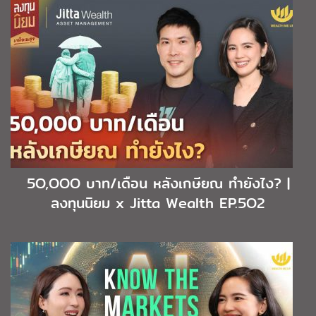
5O,OOO บาท/เดือน หลังเกษียณ ทำยังไง? |
ลงทุนนิยม x Jitta Wealth EP.5O2