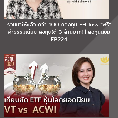
รวมมาให้แล้ว กว่า 1OO กองทุน E-Class “ฟรี”
ค่าธรรมเนียม ลงทุนได้ 3 ล้านบาท! | ลงทุนนิยม
EP.224