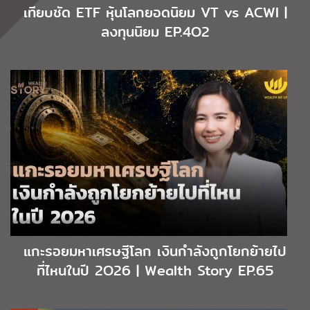
เทียบชัด ETF หุ้นโลกยอดนิยม VT vs ACWI |
ลงทุนนิยม EP.4O2
แกะรอยมหาเศรษฐีโลก เงินกำลังถูกโยกย้ายไป
ที่ไหนในปี 2O26 | Wealth Story EP.65