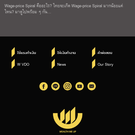
Wage-price Spiral คืออะไร? ไทยจะเกิด Wage-price Spiral มากน้อยแค่
ไหน? มาดูไปพร้อม ๆ กัน…
ใช้แรงทำเงิน
ให้เงินทำงาน
คำพ่อสอน
W VDO
News
Our Story