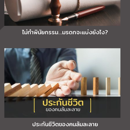
ไม่ทำพินัยกรรม…มรดกจะแบ่งยังไง?
ประกันชีวิตของคนล้มละลาย