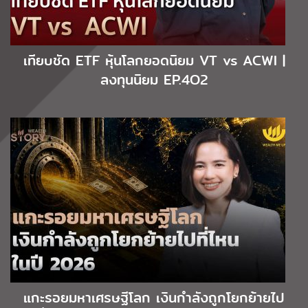
เทียบชัด ETF หุ้นโลกยอดนิยม VT vs ACWI |
ลงทุนนิยม EP.4O2
แกะรอยมหาเศรษฐีโลก เงินกำลังถูกโยกย้ายไป