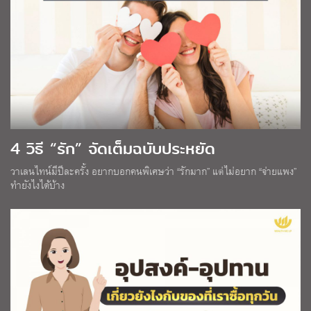
4 วิธี “รัก” จัดเต็มฉบับประหยัด
วาเลนไทน์มีปีละครั้ง อยากบอกคนพิเศษว่า “รักมาก” แต่ไม่อยาก “จ่ายแพง”
ทำยังไงได้บ้าง