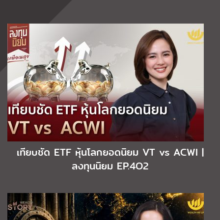
เทียบชัด ETF หุ้นโลกยอดนิยม VT vs ACWI |
ลงทุนนิยม EP.4O2