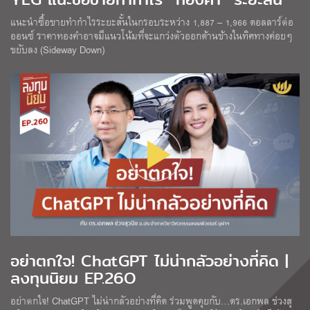
แนะนำซื้อขายทำกำไรระยะสั้นในกรอบระหว่าง 1,887 – 1,966 ดอลลาร์ต่อ
ออนซ์ ราคาทองคำอาจมีแนวโน้มที่จะแกว่งตัวออกด้านข้างในทิศทางค่อยๆ
ขยับลง (Sideway Down)
อย่าตกใจ! ChatGPT ไม่น่ากลัวอย่างที่คิด |
ลงทุนนิยม EP.26O
อย่าตกใจ! ChatGPT ไม่น่ากลัวอย่างที่คิด ร่วมพูดคุยกับ…ดร.เอกพล ช่วงสุ