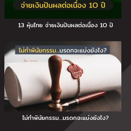
13 หุ้นไทย จ่ายเงินปันผลต่อเนื่อง 1O ปี
ไม่ทำพินัยกรรม…มรดกจะแบ่งยังไง?