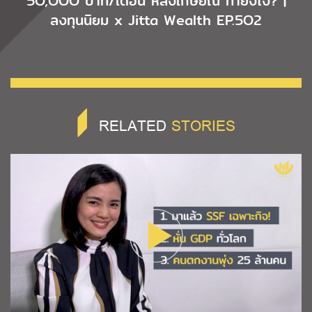
5O,OOO บาท/เดือน หลังเกษียณ ทำยังไง? |
ลงทุนนิยม x Jitta Wealth EP.5O2
RELATED
STORIES