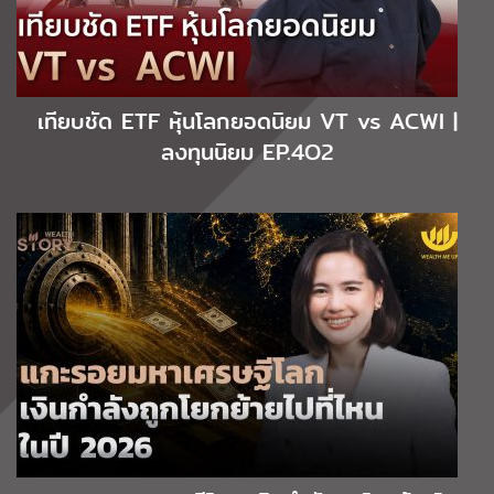
เทียบชัด ETF หุ้นโลกยอดนิยม VT vs ACWI |
ลงทุนนิยม EP.4O2