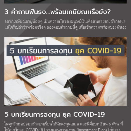
3 คำถามฟันธง…พร้อมเกษียณหรือยัง?
อยากเกษียณอายุน้อยๆ เป็นความฝันของมนุษย์เงินเดือนหลายคน ช้าก่อน!!
แน่ใจรึเปล่าว่าพร้อมจริงๆ ลองตอบคำถามนี้ดู เพื่อเช็กความพร้อมของตัวเอง
5 บทเรียนการลงทุน ยุค COVID-19
ในทุกวิกฤตย่อมสร้างบทเรียนให้นักลงทุนเสมอ และนี่คือบทเรียน 5 ด้าน ที่
ได้จากวิกฤต COVID-19 | วางแผนการลงทุน (Investment Plan) | จัดสรร