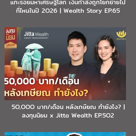
แกะรอยมหาเศรษฐีโลก เงินกำลังถูกโยกย้ายไป
ที่ไหนในปี 2O26 | Wealth Story EP.65
5O,OOO บาท/เดือน หลังเกษียณ ทำยังไง? |
ลงทุนนิยม x Jitta Wealth EP.5O2