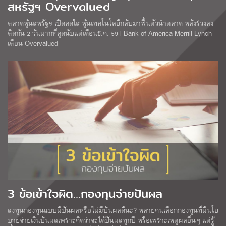
สหรัฐฯ Overvalued
ตลาดหุ้นสหรัฐฯ เปิดสดใส หุ้นเทคโนโลยีกลับมาฟื้นตัวนำตลาด หลังร่วงลง
ติดกัน 2 วันมากที่สุดนับแต่เดือนธ.ค. 59 l Bank of America Merrill Lynch
เตือน Overvalued
3 ข้อเข้าใจผิด…กองทุนจ่ายปันผล
ลงทุนกองทุนแบบมีปันผลหรือไม่มีปันผลดีนะ? หลายคนเลือกกองทุนที่มีนโย
บายจ่ายเงินปันผลเพราะคิดว่าจะได้ปันผลทุกปี หรือเพราะเหตุผลอื่นๆ แต่รู้