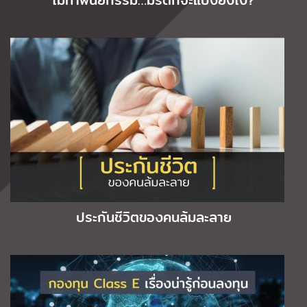
ไม่ทำพินัยกรรม…มรดกจะแบ่งยังไง?
ประกันชีวิตของคนล้มละลาย