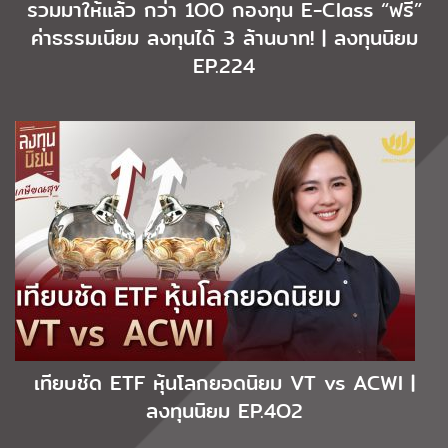
รวมมาให้แล้ว กว่า 1OO กองทุน E-Class “ฟรี”
ค่าธรรมเนียม ลงทุนได้ 3 ล้านบาท! | ลงทุนนิยม
EP.224
เทียบชัด ETF หุ้นโลกยอดนิยม VT vs ACWI |
ลงทุนนิยม EP.4O2