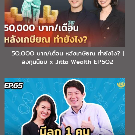
5O,OOO บาท/เดือน หลังเกษียณ ทำยังไง? |
ลงทุนนิยม x Jitta Wealth EP.5O2