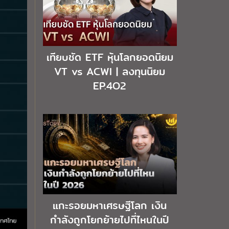
เทียบชัด ETF หุ้นโลกยอดนิยม
VT vs ACWI | ลงทุนนิยม
EP.4O2
แกะรอยมหาเศรษฐีโลก เงิน
กำลังถูกโยกย้ายไปที่ไหนในปี