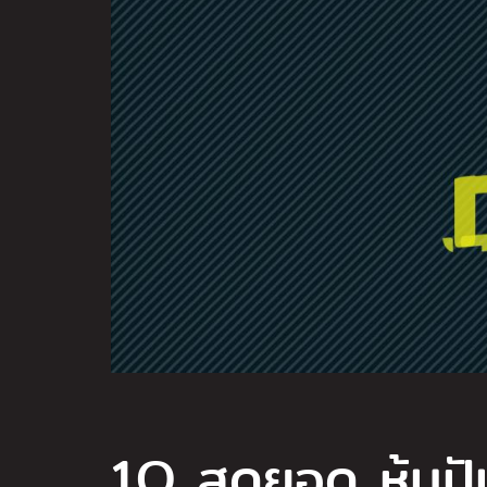
1O สุดยอด หุ้นป