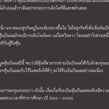
ร โดยคำว่าหุ้นปันผลต้องเป็นบริษัทที่มีกำไรระดับหนึ่งแล้วแบ่งปัน
ูจน์ตัวเองแล้วว่ามีผลประกอบการเติบโตที่ดีและสม่ำเสมอ
ึ่ง ขนาดของธุรกิจอยู่ในระดับกลางขึ้นไป ไม่ใช่ธุรกิจที่เพิ่งเริ่มต้นเป
นปันผลมักจะมีการเติบโตมั่นคง แต่ไม่หวือหวา โดยผลกำไรส่วนหนึ่
กับผู้ถือหุ้น
ูลหุ้นปันผล
ปีนี้ พบว่ามีหุ้นที่สามารถจ่ายเงินปันผลให้กับนักลงทุนอย
หุ้นปันผลเก็บไว้ในพอร์ตให้ดีๆ จะได้รับเงินปันผลอย่างต่อเนื่อง
ในการลงทุนระยะยาว ดังนั้น เงื่อนไขที่จะเป็นหุ้นปันผลจะต้องมีความ
ลอดช่วงเวลาที่ทำการศึกษา (ปี 2553 – 2559)