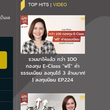
TOP HITS |
VIDEO
นปันผล
รวมมาให้แล้ว กว่า 1OO
กองทุน E-Class “ฟรี” ค่า
ธรรมเนียม ลงทุนได้ 3 ล้านบาท!
| ลงทุนนิยม EP.224