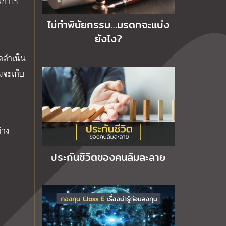
ผลกำไร
ไม่ทำพินัยกรรม…มรดกจะแบ่ง
ยังไง?
ิดดำเนิน
งจะเก็บ
่าง
ประกันชีวิตของคนล้มละลาย