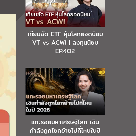
เทียบชัด ETF หุ้นโลกยอดนิยม
VT vs ACWI | ลงทุนนิยม
EP.4O2
แกะรอยมหาเศรษฐีโลก เงิน
กำลังถูกโยกย้ายไปที่ไหนในปี