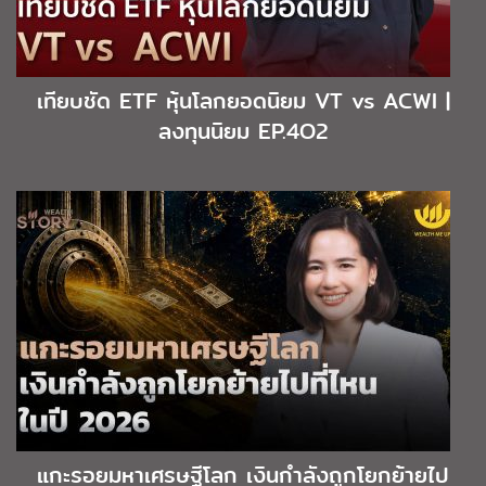
เทียบชัด ETF หุ้นโลกยอดนิยม VT vs ACWI |
ลงทุนนิยม EP.4O2
แกะรอยมหาเศรษฐีโลก เงินกำลังถูกโยกย้ายไป