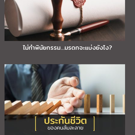
ไม่ทำพินัยกรรม…มรดกจะแบ่งยังไง?