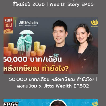
ที่ไหนในปี 2O26 | Wealth Story EP.65
5O,OOO บาท/เดือน หลังเกษียณ ทำยังไง? |
ลงทุนนิยม x Jitta Wealth EP.5O2