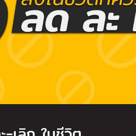
ะ-เลิก ในชีวิต