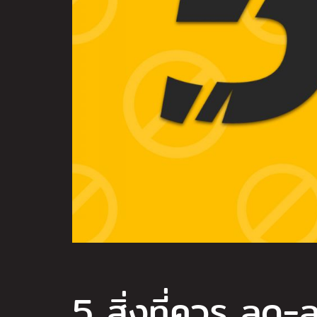
5 สิ่งที่ควร ลด-ล