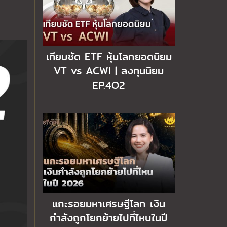
เทียบชัด ETF หุ้นโลกยอดนิยม
VT vs ACWI | ลงทุนนิยม
EP.4O2
แกะรอยมหาเศรษฐีโลก เงิน
กำลังถูกโยกย้ายไปที่ไหนในปี