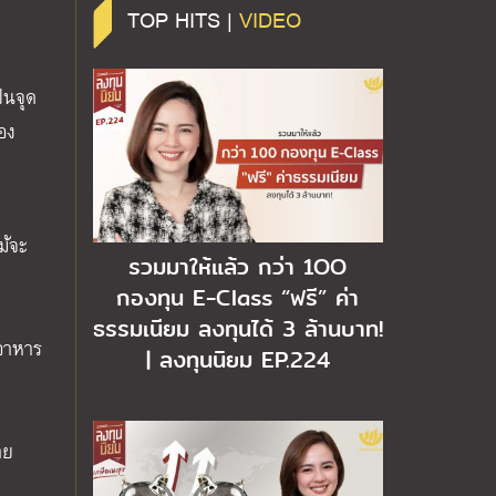
TOP HITS |
VIDEO
็นจุด
อง
ม้จะ
รวมมาให้แล้ว กว่า 1OO
กองทุน E-Class “ฟรี” ค่า
ธรรมเนียม ลงทุนได้ 3 ล้านบาท!
อาหาร
| ลงทุนนิยม EP.224
าย