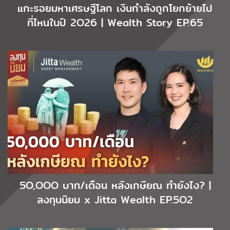
แกะรอยมหาเศรษฐีโลก เงินกำลังถูกโยกย้ายไป
ที่ไหนในปี 2O26 | Wealth Story EP.65
5O,OOO บาท/เดือน หลังเกษียณ ทำยังไง? |
ลงทุนนิยม x Jitta Wealth EP.5O2