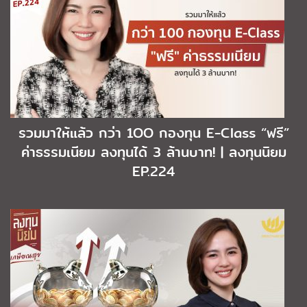
รวมมาให้แล้ว กว่า 1OO กองทุน E-Class “ฟรี”
ค่าธรรมเนียม ลงทุนได้ 3 ล้านบาท! | ลงทุนนิยม
EP.224