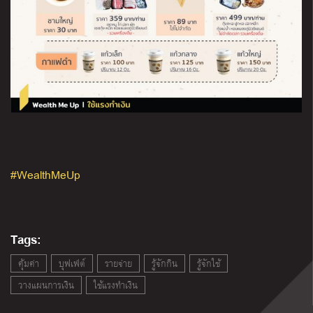
#WealthMeUp
Tags:
คุ้มค่า
บุฟเฟ่ต์
รายจ่าย
รู้จักกิน
รู้จักใช้
วางแผนการเงิน
ใช้แรงทำเงิน