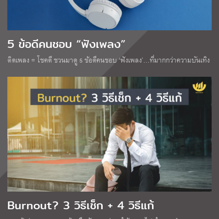
5 ข้อดีคนชอบ “ฟังเพลง”
ติดเพลง = โชคดี ชวนมาดู 5 ข้อดีคนชอบ ‘ฟังเพลง’…ที่มากกว่าความบันเทิง
Burnout? 3 วิธีเช็ก + 4 วิธีแก้