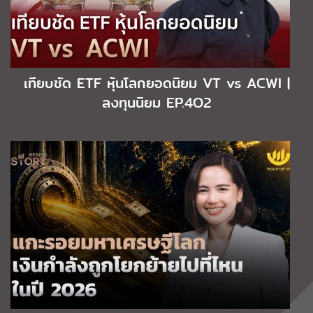
เทียบชัด ETF หุ้นโลกยอดนิยม VT vs ACWI |
ลงทุนนิยม EP.4O2