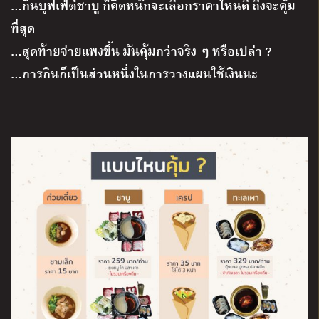
…กินบุฟเฟ่ต์ชาบู ก็คิดหนักจะเลือกราคาไหนดี ถึงจะคุ้ม
ที่สุด
…สุดท้ายจ่ายแพงขึ้น มันคุ้มกว่าจริง ๆ หรือเปล่า ?
…การกินก็เป็นส่วนหนึ่งในการวางแผนใช้เงินนะ