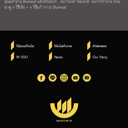
คุณเข้าข่าย Burnout แล้วหรือยัง?…อย่ารอให้ ‘หมดไฟ’ ในการทำงาน ชวน
มาดู 3 วิธีเช็ก + 4 วิธีแก้ ‘ภาวะ Burnout’
ใช้แรงทำเงิน
ให้เงินทำงาน
คำพ่อสอน
W VDO
News
Our Story